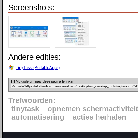
Screenshots:
Andere edities:
TinyTask (PortableApps)
HTML code om naar deze pagina te linken:
Trefwoorden:
tinytask
opnemen schermactivitei
automatisering
acties herhalen