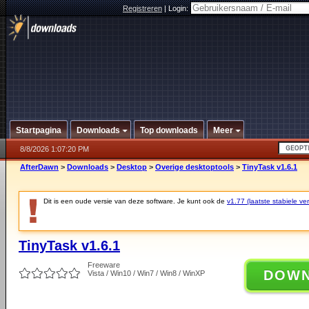
Registreren
|
Login:
Startpagina
Downloads
Top downloads
Meer
8/8/2026 1:07:20 PM
AfterDawn
>
Downloads
>
Desktop
>
Overige desktoptools
>
TinyTask v1.6.1
Dit is een oude versie van deze software. Je kunt ook de
v1.77 (laatste stabiele ver
TinyTask v1.6.1
Freeware
DOW
Vista / Win10 / Win7 / Win8 / WinXP