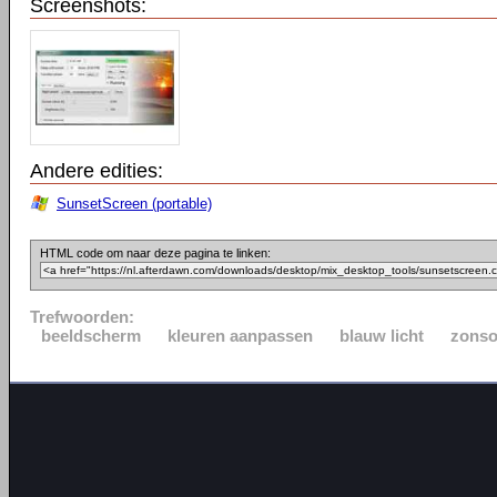
Screenshots:
Andere edities:
SunsetScreen (portable)
HTML code om naar deze pagina te linken:
Trefwoorden:
beeldscherm
kleuren aanpassen
blauw licht
zons