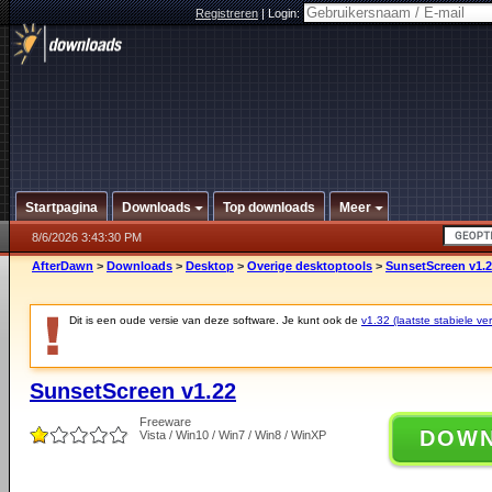
Registreren
|
Login:
Startpagina
Downloads
Top downloads
Meer
8/6/2026 3:43:30 PM
AfterDawn
>
Downloads
>
Desktop
>
Overige desktoptools
>
SunsetScreen v1.
Dit is een oude versie van deze software. Je kunt ook de
v1.32 (laatste stabiele ver
SunsetScreen v1.22
Freeware
DOW
Vista / Win10 / Win7 / Win8 / WinXP