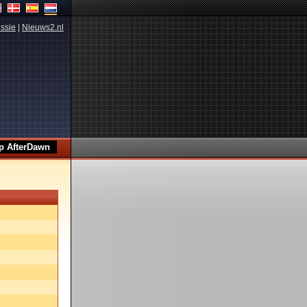
ssie
|
Nieuws2.nl