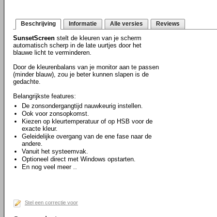
Beschrijving
Informatie
Alle versies
Reviews
SunsetScreen
stelt de kleuren van je scherm
automatisch scherp in de late uurtjes door het
blauwe licht te verminderen.
Door de kleurenbalans van je monitor aan te passen
(minder blauw), zou je beter kunnen slapen is de
gedachte.
Belangrijkste features:
De zonsondergangtijd nauwkeurig instellen.
Ook voor zonsopkomst.
Kiezen op kleurtemperatuur of op HSB voor de
exacte kleur.
Geleidelijke overgang van de ene fase naar de
andere.
Vanuit het systeemvak.
Optioneel direct met Windows opstarten.
En nog veel meer ..
Stel een correctie voor