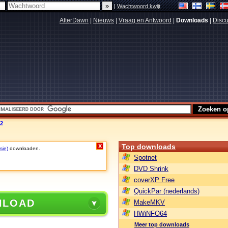
|
Wachtwoord kwijt
AfterDawn
|
Nieuws
|
Vraag en Antwoord
|
Downloads
|
Discu
22
Top downloads
X
sie)
downloaden.
Spotnet
DVD Shrink
coverXP Free
QuickPar (nederlands)
NLOAD
MakeMKV
HWiNFO64
Meer top downloads