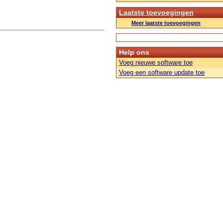
Laatste toevoegingen
Meer laatste toevoegingen
Help ons
Voeg nieuwe software toe
Voeg een software update toe