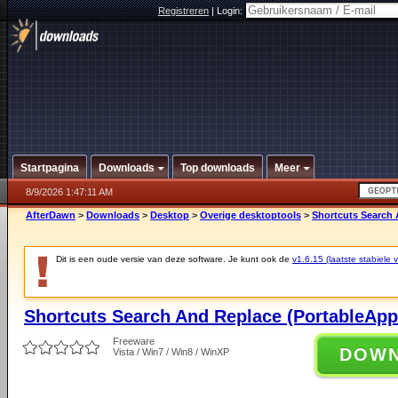
Registreren
|
Login:
Startpagina
Downloads
Top downloads
Meer
8/9/2026 1:47:11 AM
AfterDawn
>
Downloads
>
Desktop
>
Overige desktoptools
>
Shortcuts Search 
Dit is een oude versie van deze software. Je kunt ook de
v1.6.15 (laatste stabiele v
Shortcuts Search And Replace (PortableApp
Freeware
DOW
Vista / Win7 / Win8 / WinXP