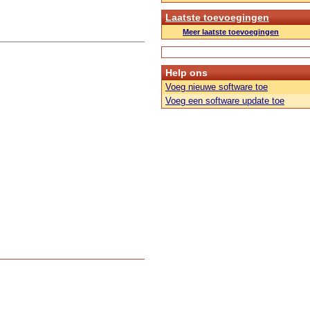
Laatste toevoegingen
Meer laatste toevoegingen
Help ons
Voeg nieuwe software toe
Voeg een software update toe