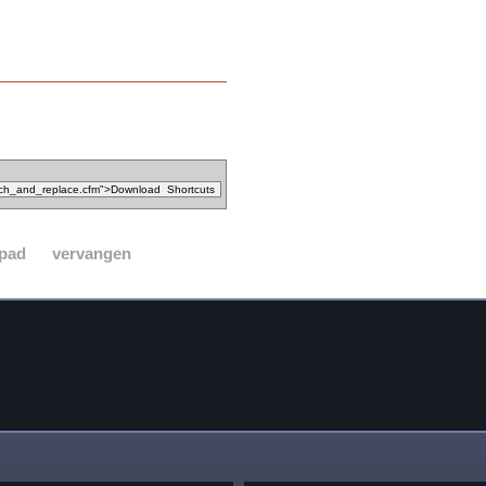
pad
vervangen