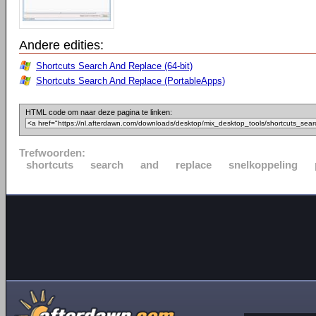
Andere edities:
Shortcuts Search And Replace (64-bit)
Shortcuts Search And Replace (PortableApps)
HTML code om naar deze pagina te linken:
Trefwoorden:
shortcuts
search
and
replace
snelkoppeling