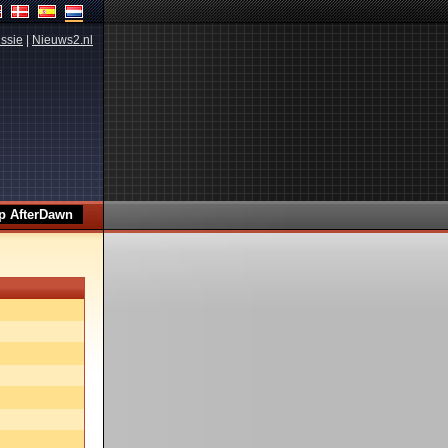
ssie
|
Nieuws2.nl