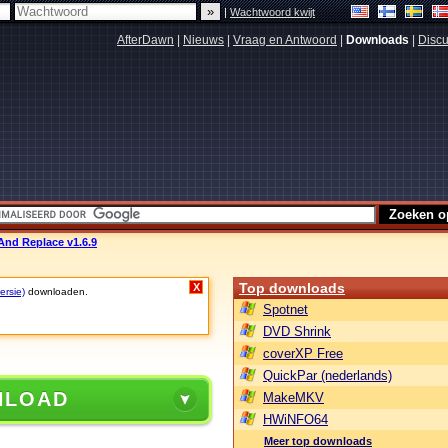
|
Wachtwoord kwijt
AfterDawn
|
Nieuws
|
Vraag en Antwoord
|
Downloads
|
Discu
And Replace v1.6.9
Top downloads
X
ersie)
downloaden.
Spotnet
DVD Shrink
coverXP Free
QuickPar (nederlands)
NLOAD
MakeMKV
HWiNFO64
Meer top downloads