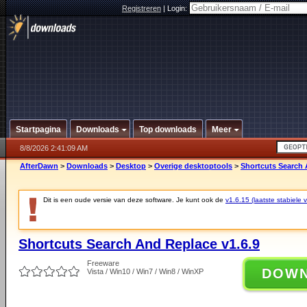
Registreren
|
Login:
Startpagina
Downloads
Top downloads
Meer
8/8/2026 2:41:09 AM
AfterDawn
>
Downloads
>
Desktop
>
Overige desktoptools
>
Shortcuts Search 
Dit is een oude versie van deze software. Je kunt ook de
v1.6.15 (laatste stabiele v
Shortcuts Search And Replace v1.6.9
Freeware
DOW
Vista / Win10 / Win7 / Win8 / WinXP