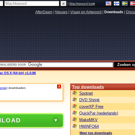
|
Wachtwoord kwijt
AfterDawn
|
Nieuws
|
Vraag en Antwoord
|
Downloads
|
Discu
c OS X (64-bit) v1.0.86
Top downloads
X
ersie)
downloaden.
Spotnet
DVD Shrink
coverXP Free
QuickPar (nederlands)
NLOAD
MakeMKV
HWiNFO64
Meer top downloads