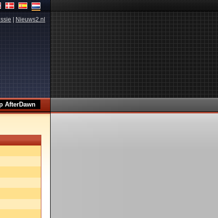
ssie
|
Nieuws2.nl