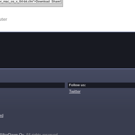
ter
Follow us:
Twitter
rd
AfterDawn Oy
. All rights reserved