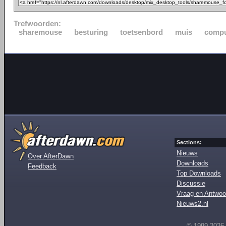
Trefwoorden:
sharemouse
besturing
toetsenbord
muis
compu
Sections:
Nieuws
Over AfterDawn
Downloads
Feedback
Top Downloads
Discussie
Vraag en Antwoo
Nieuws2.nl
© 1999-2026