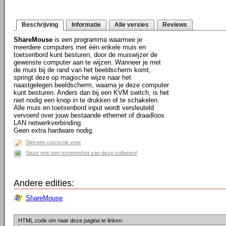
Beschrijving
Informatie
Alle versies
Reviews
ShareMouse
is een programma waarmee je
meerdere computers met één enkele muis en
toetsenbord kunt besturen, door de muiswijzer de
gewenste computer aan te wijzen. Wanneer je met
de muis bij de rand van het beeldscherm komt,
springt deze op magische wijze naar het
naastgelegen beeldscherm, waarna je deze computer
kunt besturen. Anders dan bij een KVM switch, is het
niet nodig een knop in te drukken of te schakelen.
Alle muis en toetsenbord input wordt versleuteld
vervoerd over jouw bestaande ethernet of draadloos
LAN netwerkverbinding.
Geen extra hardware nodig.
Stel een correctie voor
Stuur ons een screenshot van deze software!
Andere edities:
ShareMouse
HTML code om naar deze pagina te linken: