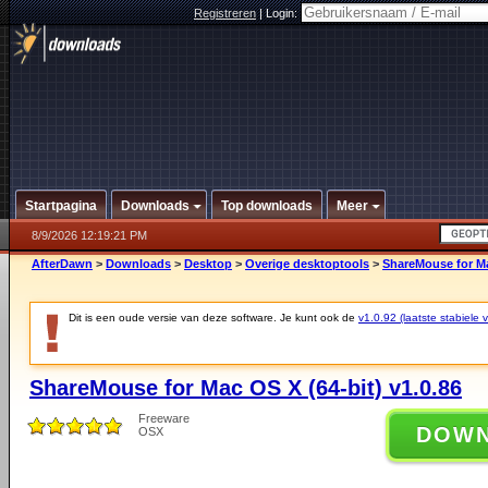
Registreren
|
Login:
Startpagina
Downloads
Top downloads
Meer
8/9/2026 12:19:21 PM
AfterDawn
>
Downloads
>
Desktop
>
Overige desktoptools
>
ShareMouse for Ma
Dit is een oude versie van deze software. Je kunt ook de
v1.0.92 (laatste stabiele v
ShareMouse for Mac OS X (64-bit) v1.0.86
Freeware
DOW
OSX