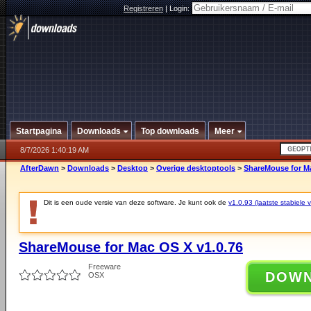
Registreren
|
Login:
Startpagina
Downloads
Top downloads
Meer
8/7/2026 1:40:19 AM
AfterDawn
>
Downloads
>
Desktop
>
Overige desktoptools
>
ShareMouse for Ma
Dit is een oude versie van deze software. Je kunt ook de
v1.0.93 (laatste stabiele v
ShareMouse for Mac OS X v1.0.76
Freeware
DOW
OSX