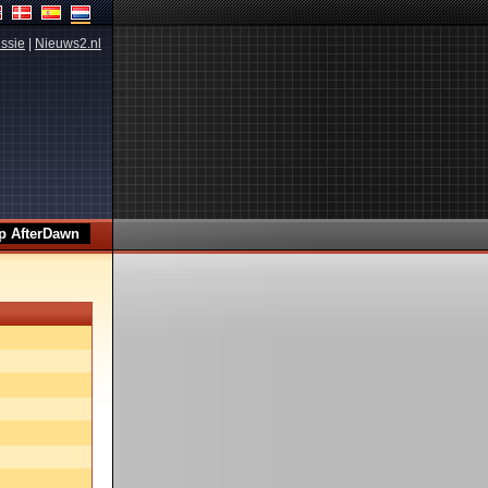
ssie
|
Nieuws2.nl