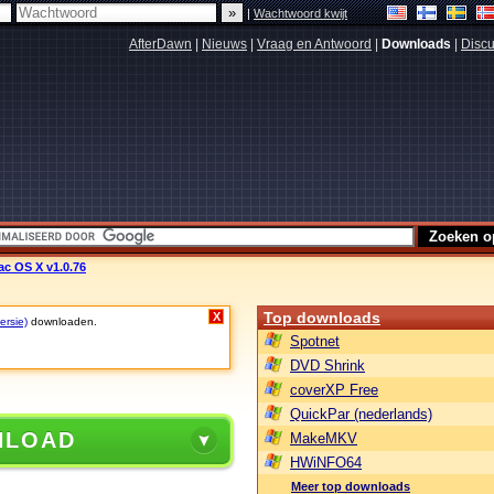
|
Wachtwoord kwijt
AfterDawn
|
Nieuws
|
Vraag en Antwoord
|
Downloads
|
Discu
c OS X v1.0.76
Top downloads
X
ersie)
downloaden.
Spotnet
DVD Shrink
coverXP Free
QuickPar (nederlands)
NLOAD
MakeMKV
HWiNFO64
Meer top downloads