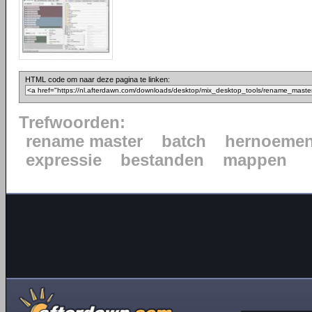
HTML code om naar deze pagina te linken:
Trefwoorden:
rename master
batch
hernoeme
expressie
bestanden
mappen