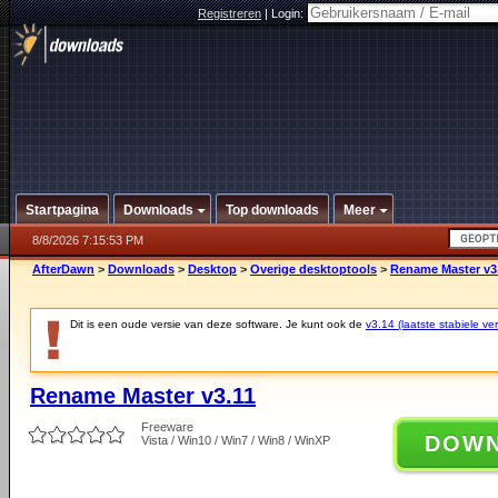
Registreren
|
Login:
Startpagina
Downloads
Top downloads
Meer
8/8/2026 7:15:53 PM
AfterDawn
>
Downloads
>
Desktop
>
Overige desktoptools
>
Rename Master v3
Dit is een oude versie van deze software. Je kunt ook de
v3.14 (laatste stabiele ver
Rename Master v3.11
Freeware
DOW
Vista / Win10 / Win7 / Win8 / WinXP