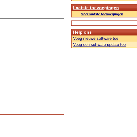
Laatste toevoegingen
Meer laatste toevoegingen
Help ons
Voeg nieuwe software toe
Voeg een software update toe