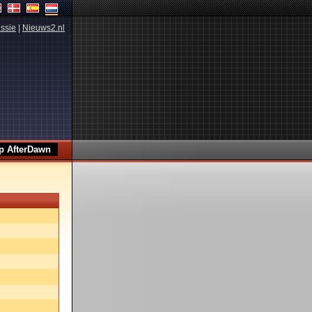
ssie
|
Nieuws2.nl