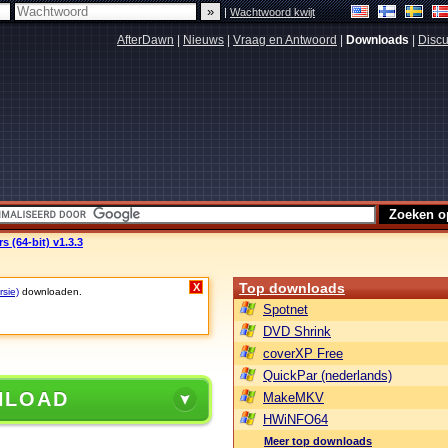
|
Wachtwoord kwijt
AfterDawn
|
Nieuws
|
Vraag en Antwoord
|
Downloads
|
Discu
 (64-bit) v1.3.3
Top downloads
X
rsie)
downloaden.
Spotnet
DVD Shrink
coverXP Free
QuickPar (nederlands)
NLOAD
MakeMKV
HWiNFO64
Meer top downloads