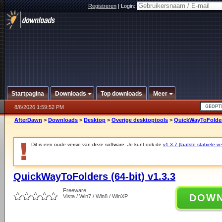
Registreren
|
Login:
Startpagina
Downloads
Top downloads
Meer
8/6/2026 1:59:52 PM
AfterDawn
>
Downloads
>
Desktop
>
Overige desktoptools
>
QuickWayToFolders
Dit is een oude versie van deze software. Je kunt ook de
v1.3.7 (laatste stabiele ve
QuickWayToFolders (64-bit) v1.3.3
Freeware
DOW
Vista / Win7 / Win8 / WinXP