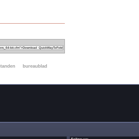
standen
bureaublad