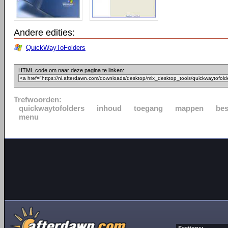
Andere edities:
QuickWayToFolders
HTML code om naar deze pagina te linken:
Trefwoorden:
quickwaytofolders
inhoud
toegang
mappen
be
menu