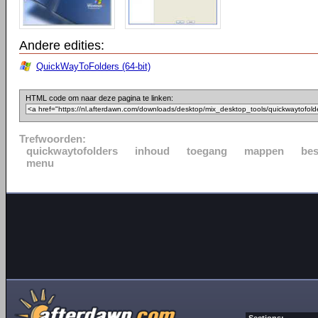
Andere edities:
QuickWayToFolders (64-bit)
HTML code om naar deze pagina te linken:
Trefwoorden:
quickwaytofolders
inhoud
toegang
mappen
be
menu