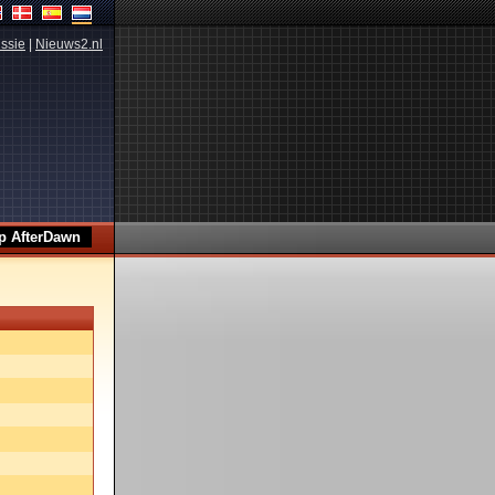
ssie
|
Nieuws2.nl