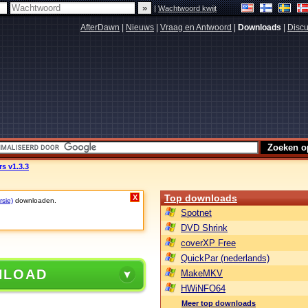
|
Wachtwoord kwijt
AfterDawn
|
Nieuws
|
Vraag en Antwoord
|
Downloads
|
Discu
s v1.3.3
Top downloads
X
rsie)
downloaden.
Spotnet
DVD Shrink
coverXP Free
QuickPar (nederlands)
NLOAD
MakeMKV
HWiNFO64
Meer top downloads