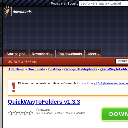
Registreren
|
Login:
Startpagina
Downloads
Top downloads
Meer
8/7/2026 3:06:45 AM
AfterDawn
>
Downloads
>
Desktop
>
Overige desktoptools
>
QuickWayToFolder
Dit is een oude versie van deze software. Je kunt ook de
v1.3.7 (laatste stabiele ve
QuickWayToFolders v1.3.3
Freeware
DOW
Vista / Win10 / Win7 / Win8 / WinXP