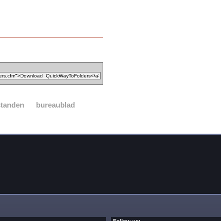
standen
bureaublad