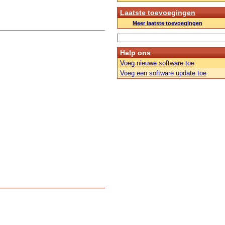
Laatste toevoegingen
Meer laatste toevoegingen
Help ons
Voeg nieuwe software toe
Voeg een software update toe