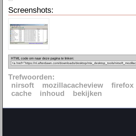
Screenshots:
HTML code om naar deze pagina te linken:
Trefwoorden:
nirsoft
mozillacacheview
firefox
cache
inhoud
bekijken