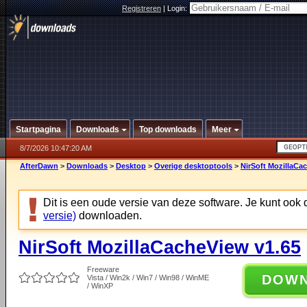
Registreren
|
Login:
Startpagina
Downloads
Top downloads
Meer
8/7/2026 10:47:20 AM
AfterDawn
>
Downloads
>
Desktop
>
Overige desktoptools
>
NirSoft MozillaCa
Dit is een oude versie van deze software. Je kunt ook
versie)
downloaden.
NirSoft MozillaCacheView v1.65
Freeware
DOW
Vista / Win2k / Win7 / Win98 / WinME
/ WinXP