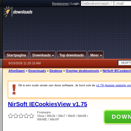
Registreren
|
Login:
Startpagina
Downloads
Top downloads
Meer
8/10/2026 11:20:15 AM
AfterDawn
>
Downloads
>
Desktop
>
Overige desktoptools
>
NirSoft IECookies
Dit is een oude versie van deze software. Je kunt ook de
v1.79 (laatste stabiele ver
NirSoft IECookiesView v1.75
Freeware
DOW
Vista / Win2k / Win7 / Win8 / Win98 /
WinME / WinXP