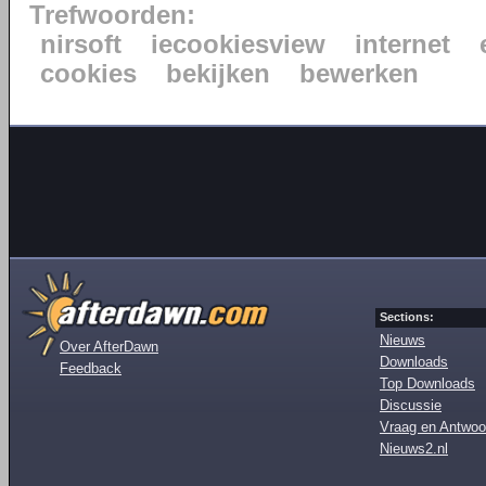
Trefwoorden:
nirsoft
iecookiesview
internet
cookies
bekijken
bewerken
Sections:
Nieuws
Over AfterDawn
Downloads
Feedback
Top Downloads
Discussie
Vraag en Antwoo
Nieuws2.nl