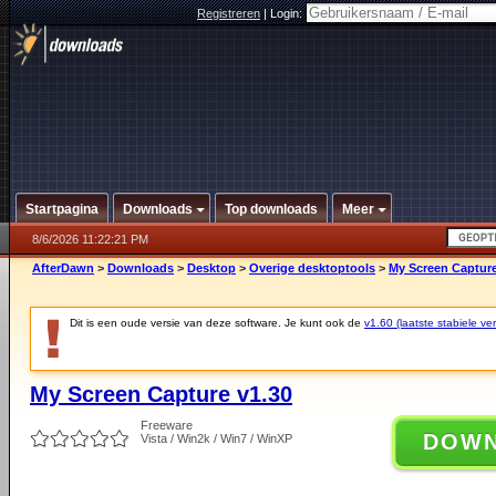
Registreren
|
Login:
Startpagina
Downloads
Top downloads
Meer
8/6/2026 11:22:21 PM
AfterDawn
>
Downloads
>
Desktop
>
Overige desktoptools
>
My Screen Capture
Dit is een oude versie van deze software. Je kunt ook de
v1.60 (laatste stabiele ver
My Screen Capture v1.30
Freeware
DOW
Vista / Win2k / Win7 / WinXP