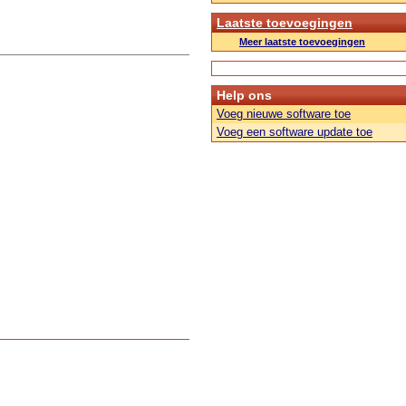
Laatste toevoegingen
Meer laatste toevoegingen
Help ons
Voeg nieuwe software toe
Voeg een software update toe