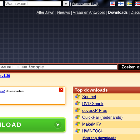
|
Wachtwoord kwijt
AfterDawn
|
Nieuws
|
Vraag en Antwoord
|
Downloads
|
Discu
 v1.30
Top downloads
X
sie)
downloaden.
Spotnet
DVD Shrink
coverXP Free
QuickPar (nederlands)
NLOAD
MakeMKV
HWiNFO64
Meer top downloads