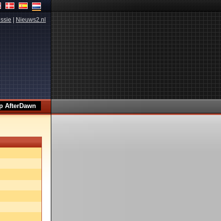
ssie
|
Nieuws2.nl