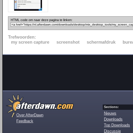
HTML code om naar deze pagina te linken:
Trefwoorden:
my screen capture
screenshot
schermafdruk
bure
Sections:
Nieuws
Over AfterDawn
Downloads
Feedback
Top Downloads
Discussie