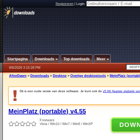
Registreren
|
Login:
Startpagina
Downloads
Top downloads
Meer
8/6/2026 3:15:28 PM
AfterDawn
>
Downloads
>
Desktop
>
Overige desktoptools
>
MeinPlatz (portabl
Dit is een oude versie van deze software. Je kunt ook de
v5.69 (laatste stabiele ver
MeinPlatz (portable) v4.55
Freeware
DOW
Vista / Win10 / Win7 / Win8 / WinXP