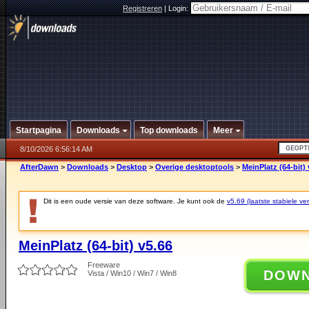
Registreren
|
Login:
Startpagina
Downloads
Top downloads
Meer
8/10/2026 6:56:14 AM
AfterDawn
>
Downloads
>
Desktop
>
Overige desktoptools
>
MeinPlatz (64-bit) 
Dit is een oude versie van deze software. Je kunt ook de
v5.69 (laatste stabiele ver
MeinPlatz (64-bit) v5.66
Freeware
DOW
Vista / Win10 / Win7 / Win8