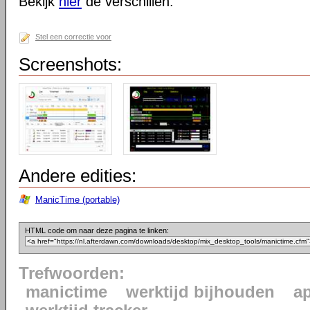
Bekijk
hier
de verschillen.
Stel een correctie voor
Screenshots:
Andere edities:
ManicTime (portable)
HTML code om naar deze pagina te linken:
Trefwoorden:
manictime
werktijd bijhouden
ap