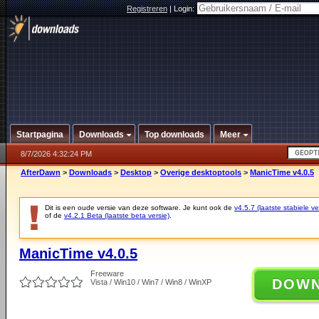
Registreren
|
Login:
Startpagina
Downloads
Top downloads
Meer
8/7/2026 4:32:24 PM
AfterDawn
>
Downloads
>
Desktop
>
Overige desktoptools
>
ManicTime v4.0.5
Dit is een oude versie van deze software. Je kunt ook de
v4.5.7 (laatste stabiele ve
of de
v4.2.1 Beta (laatste beta versie)
.
ManicTime v4.0.5
Freeware
DOW
Vista / Win10 / Win7 / Win8 / WinXP