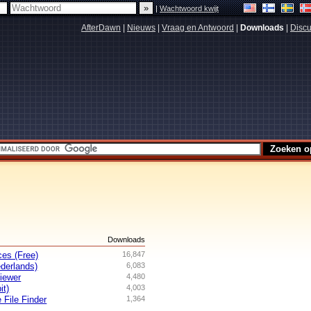
|
Wachtwoord kwijt
AfterDawn
|
Nieuws
|
Vraag en Antwoord
|
Downloads
|
Discu
s
Downloads
es (Free)
16,847
derlands)
6,083
iewer
4,480
it)
4,003
 File Finder
1,364