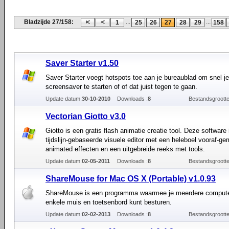
Bladzijde 27/158:
...
...
1
25
26
27
28
29
158
Saver Starter v1.50
Saver Starter voegt hotspots toe aan je bureaublad om snel je
screensaver te starten of of dat juist tegen te gaan.
Update datum:
30-10-2010
Downloads :
8
Bestandsgrootte
Vectorian Giotto v3.0
Giotto is een gratis flash animatie creatie tool. Deze software
tijdslijn-gebaseerde visuele editor met een heleboel vooraf-g
animated effecten en een uitgebreide reeks met tools.
Update datum:
02-05-2011
Downloads :
8
Bestandsgrootte
ShareMouse for Mac OS X (Portable) v1.0.93
ShareMouse is een programma waarmee je meerdere comput
enkele muis en toetsenbord kunt besturen.
Update datum:
02-02-2013
Downloads :
8
Bestandsgrootte