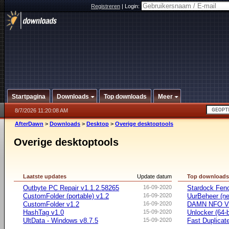
Registreren
|
Login:
Startpagina
Downloads
Top downloads
Meer
8/7/2026 11:20:08 AM
AfterDawn
>
Downloads
>
Desktop
>
Overige desktoptools
Overige desktoptools
Laatste updates
Update datum
Top download
Outbyte PC Repair v1.1.2.58265
16-09-2020
Stardock Fenc
CustomFolder (portable) v1.2
16-09-2020
UurBeheer (ne
CustomFolder v1.2
16-09-2020
DAMN NFO V
HashTag v1.0
15-09-2020
Unlocker (64-b
UltData - Windows v8.7.5
15-09-2020
Fast Duplicate