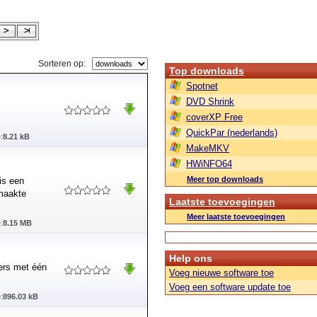
Sorteren op:
Top downloads
Spotnet
DVD Shrink
coverXP Free
QuickPar (nederlands)
:
8.21 kB
MakeMKV
HWiNFO64
Meer top downloads
 is een
emaakte
Laatste toevoegingen
Meer laatste toevoegingen
:
8.15 MB
Help ons
ers met één
Voeg nieuwe software toe
Voeg een software update toe
:
896.03 kB