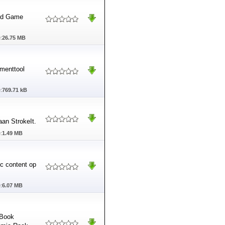
ard Game
:
26.75 MB
menttool
:
769.71 kB
aan StrokeIt.
:
1.49 MB
c content op
:
6.07 MB
 Book