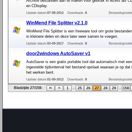
Archive bestanden aan te maken voor gebruik in lezers als 
en CDisplay.
Update datum:
07-08-2012
Downloads :
8
Bestandsgrootte
WinMend File Splitter v2.1.0
WinMend File Splitter is een freeware tool om grote bestanden
in kleinere delen en deze later weer samen te voegen.
Update datum:
02-09-2017
Downloads :
8
Bestandsgrootte
door2windows AutoSaver v1
AutoSaver is een gratis portable tool dat automatisch met een
ingestelde tijdsinterval het bestand opslaat waaraan je op da
het werken bent.
Update datum:
01-09-2012
Downloads :
8
Bestandsgrootte
Bladzijde 27/158:
...
...
1
25
26
27
28
29
158