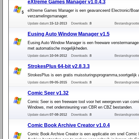
eXtreme Games Manager v1.0.4.3
eXtreme Games Manager is een geavanceerd Electronic/Bo
verzamelingsmanager.
Update datum:
15-12-2013
Downloads :
8
Bestandsgrootte
Eusing Auto Window Manager v1.5
Eusing Auto Window Manager is een freeware venstermanage
met automatische mogelijkheden.
Update datum:
10-04-2012
Downloads :
8
Bestandsgrootte
StrokesPlus 64-bit v2.8.3.3
StrokesPlus is een gratis muissturingsprogramma,soortgelijk 
Update datum:
09-05-2015
Downloads :
8
Bestandsgrootte
Comic Seer v1.32
Comic Seer is een freeware tool voor het weergeven van comi
Windows, met ondersteuning van CBR en CBZ bestanden.
Update datum:
07-08-2012
Downloads :
8
Bestandsgrootte
Comic Book Archive Creator v1.0.4
Comic Book Archive Creator is een applicatie om snel Comic