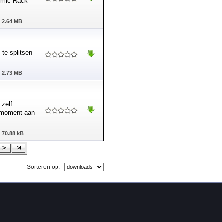
Comic Rack
:
2.64 MB
 te splitsen
:
2.73 MB
 zelf
t moment aan
:
70.88 kB
Sorteren op: