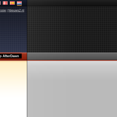
ssie
|
Nieuws2.nl