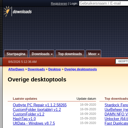
Registreren
|
Login:
Startpagina
Downloads
Top downloads
Meer
8/6/2026 5:12:36 AM
AfterDawn
>
Downloads
>
Desktop
>
Overige desktoptools
Overige desktoptools
Laatste updates
Update datum
Top download
Outbyte PC Repair v1.1.2.58265
16-09-2020
Stardock Fenc
CustomFolder (portable) v1.2
16-09-2020
UurBeheer (ne
CustomFolder v1.2
16-09-2020
DAMN NFO V
HashTag v1.0
15-09-2020
Unlocker (64-b
UltData - Windows v8.7.5
15-09-2020
Fast Duplicate