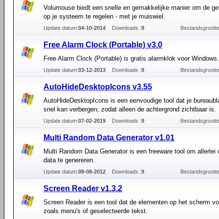
Volumouse biedt een snelle en gemakkelijke manier om de gel
op je systeem te regelen - met je muiswiel.
Update datum:
04-10-2014
Downloads :
9
Bestandsgrootte
Free Alarm Clock (Portable) v3.0
Free Alarm Clock (Portable) is gratis alarmklok voor Windows.
Update datum:
03-12-2013
Downloads :
9
Bestandsgrootte
AutoHideDesktopIcons v3.55
AutoHideDesktopIcons is een eenvoudige tool dat je bureaubl
snel kan verbergen, zodat alleen de achtergrond zichtbaar is.
Update datum:
07-02-2019
Downloads :
9
Bestandsgrootte
Multi Random Data Generator v1.01
Multi Random Data Generator is een freeware tool om allerlei 
data te genereren.
Update datum:
08-08-2012
Downloads :
9
Bestandsgrootte
Screen Reader v1.3.2
Screen Reader is een tool dat de elementen op het scherm vo
zoals menu's of geselecteerde tekst.