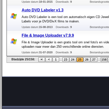
Update datum:
18-01-2015
Downloads :
9
Bestandsgrootte
Auto DVD Labeler v1.3
Auto DVD Labeler is een tool om automatisch eigen CD Jewe
Labels voor je DVD/DivX films te maken.
Update datum:
15-08-2013
Downloads :
9
Bestandsgrootte
File & Image Uploader v7.9.9
File & Image Uploader is een gratis tool om snel foto's en vide
uploaden naar meer dan 250 verschillende online diensten.
Update datum:
31-07-2020
Downloads :
9
Bestandsgrootte
Bladzijde 25/158:
...
...
1
23
24
25
26
27
158