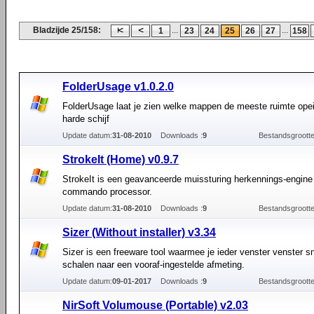
Bladzijde 25/158:
...
...
1
23
24
25
26
27
158
FolderUsage v1.0.2.0
FolderUsage laat je zien welke mappen de meeste ruimte opei
harde schijf
Update datum:
31-08-2010
Downloads :
9
Bestandsgrootte
StrokeIt (Home) v0.9.7
StrokeIt is een geavanceerde muissturing herkennings-engine
commando processor.
Update datum:
31-08-2010
Downloads :
9
Bestandsgrootte
Sizer (Without installer) v3.34
Sizer is een freeware tool waarmee je ieder venster venster s
schalen naar een vooraf-ingestelde afmeting.
Update datum:
09-01-2017
Downloads :
9
Bestandsgrootte
NirSoft Volumouse (Portable) v2.03