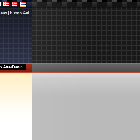
ssie
|
Nieuws2.nl