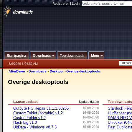
Registreren
|
Login:
Startpagina
Downloads
Top downloads
Meer
8/6/2026 6:04:32 AM
AfterDawn
>
Downloads
>
Desktop
>
Overige desktoptools
Overige desktoptools
Laatste updates
Update datum
Top download
Outbyte PC Repair v1.1.2.58265
16-09-2020
Stardock Fenc
CustomFolder (portable) v1.2
16-09-2020
UurBeheer (ne
CustomFolder v1.2
16-09-2020
DAMN NFO V
HashTag v1.0
15-09-2020
Unlocker (64-b
UltData - Windows v8.7.5
15-09-2020
Fast Duplicate