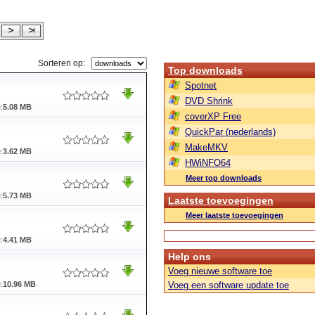
Sorteren op:
Top downloads
Spotnet
DVD Shrink
:
5.08 MB
coverXP Free
QuickPar (nederlands)
MakeMKV
:
3.62 MB
HWiNFO64
Meer top downloads
:
5.73 MB
Laatste toevoegingen
Meer laatste toevoegingen
:
4.41 MB
Help ons
Voeg nieuwe software toe
:
10.96 MB
Voeg een software update toe