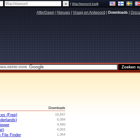
|
Wachtwoord kwijt
AfterDawn
|
Nieuws
|
Vraag en Antwoord
|
Downloads
|
Discu
s
Downloads
es (Free)
16,847
derlands)
6,084
iewer
4,480
it)
4,003
 File Finder
1,364