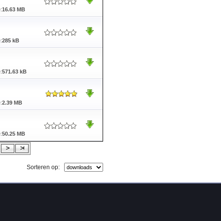
:
16.63 MB
:
285 kB
:
571.63 kB
:
2.39 MB
:
50.25 MB
Sorteren op: