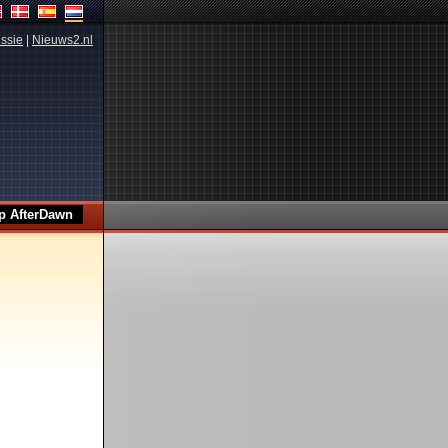
ssie
|
Nieuws2.nl