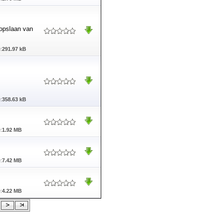
 opslaan van
:
291.97 kB
:
358.63 kB
:
1.92 MB
:
7.42 MB
:
4.22 MB