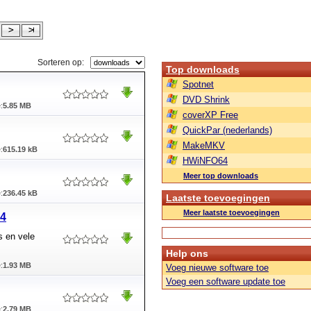
Sorteren op:
Top downloads
Spotnet
DVD Shrink
:
5.85 MB
coverXP Free
QuickPar (nederlands)
MakeMKV
:
615.19 kB
HWiNFO64
Meer top downloads
:
236.45 kB
Laatste toevoegingen
Meer laatste toevoegingen
04
s en vele
Help ons
:
1.93 MB
Voeg nieuwe software toe
Voeg een software update toe
:
2.79 MB