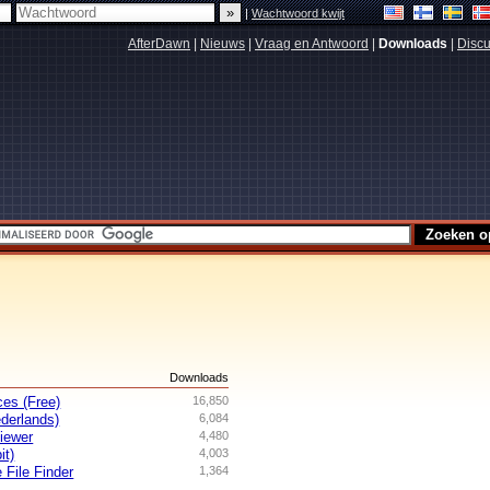
|
Wachtwoord kwijt
AfterDawn
|
Nieuws
|
Vraag en Antwoord
|
Downloads
|
Discu
s
Downloads
es (Free)
16,850
derlands)
6,084
iewer
4,480
it)
4,003
 File Finder
1,364