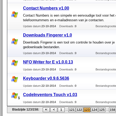
Contact Numbers v1.00
Contact Numbers is een simpele en eenvoudige tool voor het
telefoonnummers en e-mailadressen van je contacten.
Update datum:
23-10-2014
Downloads :
0
Bestandsgrootte
Downloads Fingerer v1.0
Downloads Fingerer is een tool om controle te houden over je
gedownloade bestanden.
Update datum:
23-10-2014
Downloads :
0
Bestandsgrootte
NFO Writer for E v1.0.0.13
Update datum:
23-10-2014
Downloads :
0
Bestandsgrootte
Keyboarder v0.9.6.5636
Update datum:
22-10-2014
Downloads :
0
Bestandsgrootte
CodeInventors Touch v1.03
Update datum:
22-10-2014
Downloads :
0
Bestandsgrootte
Bladzijde 123/158:
...
...
1
121
122
123
124
125
158