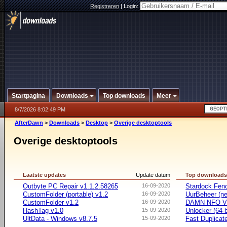
Registreren
|
Login:
Startpagina
Downloads
Top downloads
Meer
8/7/2026 8:02:49 PM
AfterDawn
>
Downloads
>
Desktop
>
Overige desktoptools
Overige desktoptools
Laatste updates
Update datum
Top download
Outbyte PC Repair v1.1.2.58265
16-09-2020
Stardock Fenc
CustomFolder (portable) v1.2
16-09-2020
UurBeheer (ne
CustomFolder v1.2
16-09-2020
DAMN NFO V
HashTag v1.0
15-09-2020
Unlocker (64-b
UltData - Windows v8.7.5
15-09-2020
Fast Duplicate