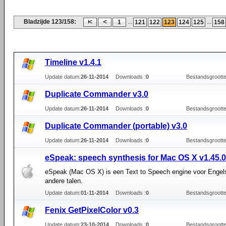
Bladzijde 123/158:
...
...
1
121
122
123
124
125
158
Timeline v1.4.1
Update datum:
26-11-2014
Downloads :
0
Bestandsgrootte
Duplicate Commander v3.0
Update datum:
26-11-2014
Downloads :
0
Bestandsgrootte
Duplicate Commander (portable) v3.0
Update datum:
26-11-2014
Downloads :
0
Bestandsgrootte
eSpeak: speech synthesis for Mac OS X v1.45.
eSpeak (Mac OS X) is een Text to Speech engine voor Engel
andere talen.
Update datum:
01-11-2014
Downloads :
0
Bestandsgrootte
Fenix GetPixelColor v0.3
Update datum:
23-10-2014
Downloads :
0
Bestandsgrootte