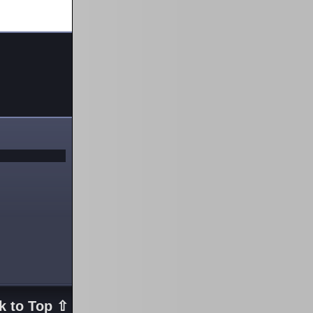
k to Top ⇧