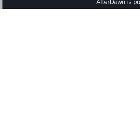
AfterDawn is p