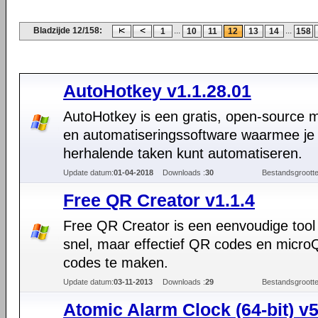
Bladzijde 12/158:
...
...
1
10
11
12
13
14
158
AutoHotkey v1.1.28.01
AutoHotkey is een gratis, open-source 
en automatiseringssoftware waarmee je
herhalende taken kunt automatiseren.
Update datum:
01-04-2018
Downloads :
30
Bestandsgrootte
Free QR Creator v1.1.4
Free QR Creator is een eenvoudige too
snel, maar effectief QR codes en micr
codes te maken.
Update datum:
03-11-2013
Downloads :
29
Bestandsgrootte
Atomic Alarm Clock (64-bit) v