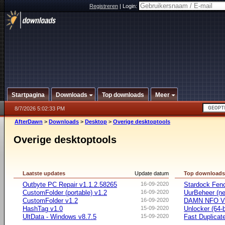
Registreren
|
Login:
Startpagina
Downloads
Top downloads
Meer
8/7/2026 5:02:33 PM
AfterDawn
>
Downloads
>
Desktop
>
Overige desktoptools
Overige desktoptools
Laatste updates
Update datum
Top download
Outbyte PC Repair v1.1.2.58265
16-09-2020
Stardock Fenc
CustomFolder (portable) v1.2
16-09-2020
UurBeheer (ne
CustomFolder v1.2
16-09-2020
DAMN NFO V
HashTag v1.0
15-09-2020
Unlocker (64-b
UltData - Windows v8.7.5
15-09-2020
Fast Duplicate