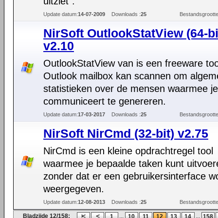
uitziet".
Update datum:
14-07-2009
Downloads :
25
Bestandsgrootte
NirSoft OutlookStatView (64-bi
v2.10
OutlookStatView van is een freeware tool
Outlook mailbox kan scannen om alge
statistieken over de mensen waarmee je
communiceert te genereren.
Update datum:
17-03-2017
Downloads :
25
Bestandsgrootte
NirSoft NirCmd (32-bit) v2.75
NirCmd is een kleine opdrachtregel tool
waarmee je bepaalde taken kunt uitvoer
zonder dat er een gebruikersinterface w
weergegeven.
Update datum:
12-08-2013
Downloads :
25
Bestandsgrootte
Bladzijde 12/158:
...
...
1
10
11
12
13
14
158