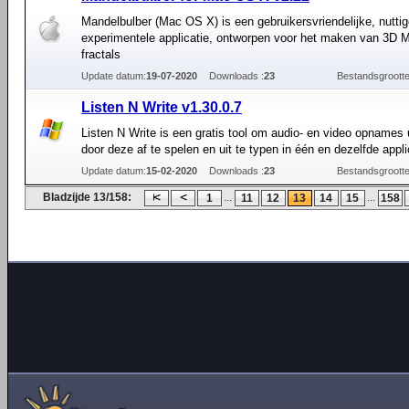
Mandelbulber (Mac OS X) is een gebruikersvriendelijke, nutti
experimentele applicatie, ontworpen voor het maken van 3D 
fractals
Update datum:
19-07-2020
Downloads :
23
Bestandsgrootte
Listen N Write v1.30.0.7
Listen N Write is een gratis tool om audio- en video opnames u
door deze af te spelen en uit te typen in één en dezelfde appli
Update datum:
15-02-2020
Downloads :
23
Bestandsgrootte
Bladzijde 13/158:
...
...
1
11
12
13
14
15
158