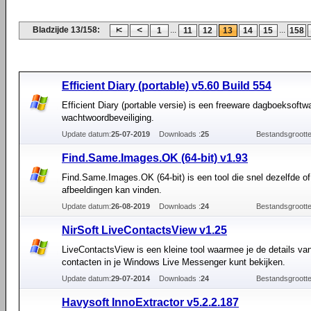
Bladzijde 13/158:
...
...
1
11
12
13
14
15
158
Efficient Diary (portable) v5.60 Build 554
Efficient Diary (portable versie) is een freeware dagboeksoftw
wachtwoordbeveiliging.
Update datum:
25-07-2019
Downloads :
25
Bestandsgrootte
Find.Same.Images.OK (64-bit) v1.93
Find.Same.Images.OK (64-bit) is een tool die snel dezelfde of 
afbeeldingen kan vinden.
Update datum:
26-08-2019
Downloads :
24
Bestandsgrootte
NirSoft LiveContactsView v1.25
LiveContactsView is een kleine tool waarmee je de details van
contacten in je Windows Live Messenger kunt bekijken.
Update datum:
29-07-2014
Downloads :
24
Bestandsgrootte
Havysoft InnoExtractor v5.2.2.187