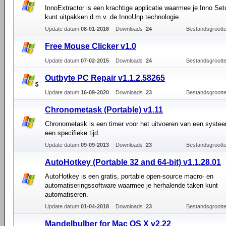
InnoExtractor is een krachtige applicatie waarmee je Inno Setu
kunt uitpakken d.m.v. de InnoUnp technologie.
Update datum:
08-01-2016
Downloads :
24
Bestandsgrootte
Free Mouse Clicker v1.0
Update datum:
07-02-2015
Downloads :
24
Bestandsgrootte
Outbyte PC Repair v1.1.2.58265
Update datum:
16-09-2020
Downloads :
23
Bestandsgrootte
Chronometask (Portable) v1.11
Chronometask is een timer voor het uitvoeren van een syste
een specifieke tijd.
Update datum:
09-09-2013
Downloads :
23
Bestandsgrootte
AutoHotkey (Portable 32 and 64-bit) v1.1.28.01
AutoHotkey is een gratis, portable open-source macro- en
automatiseringssoftware waarmee je herhalende taken kunt
automatiseren.
Update datum:
01-04-2018
Downloads :
23
Bestandsgrootte
Mandelbulber for Mac OS X v2.22