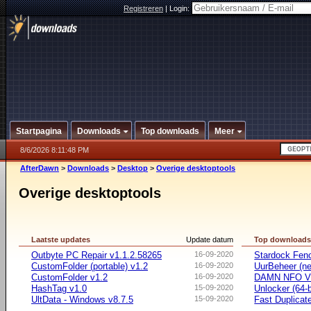
Registreren
|
Login:
Startpagina
Downloads
Top downloads
Meer
8/6/2026 8:11:48 PM
AfterDawn
>
Downloads
>
Desktop
>
Overige desktoptools
Overige desktoptools
Laatste updates
Update datum
Top download
Outbyte PC Repair v1.1.2.58265
16-09-2020
Stardock Fenc
CustomFolder (portable) v1.2
16-09-2020
UurBeheer (ne
CustomFolder v1.2
16-09-2020
DAMN NFO V
HashTag v1.0
15-09-2020
Unlocker (64-b
UltData - Windows v8.7.5
15-09-2020
Fast Duplicate