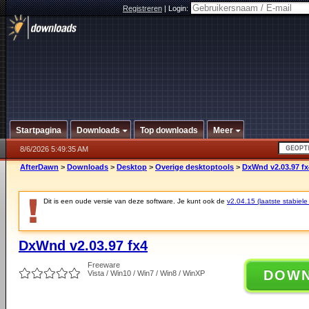
Registreren
|
Login:
Startpagina
Downloads
Top downloads
Meer
8/6/2026 5:49:35 AM
AfterDawn
>
Downloads
>
Desktop
>
Overige desktoptools
>
DxWnd v2.03.97 fx
Dit is een oude versie van deze software. Je kunt ook de
v2.04.15 (laatste stabiele
DxWnd v2.03.97 fx4
Freeware
DOW
Vista / Win10 / Win7 / Win8 / WinXP