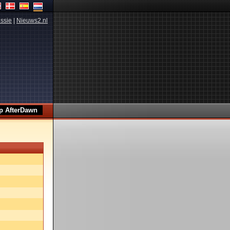
ssie
|
Nieuws2.nl