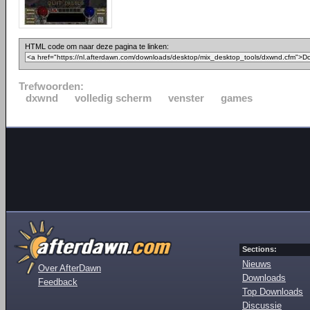
HTML code om naar deze pagina te linken:
Trefwoorden:
dxwnd
volledig scherm
venster
games
Sections:
Nieuws
Over AfterDawn
Downloads
Feedback
Top Downloads
Discussie