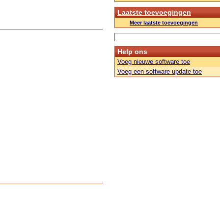
Laatste toevoegingen
Meer laatste toevoegingen
Help ons
Voeg nieuwe software toe
Voeg een software update toe