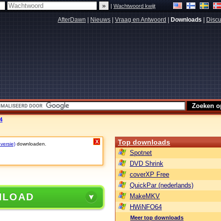
|
Wachtwoord kwijt
AfterDawn
|
Nieuws
|
Vraag en Antwoord
|
Downloads
|
Discu
4
Top downloads
X
 versie)
downloaden.
Spotnet
DVD Shrink
coverXP Free
QuickPar (nederlands)
NLOAD
MakeMKV
HWiNFO64
Meer top downloads