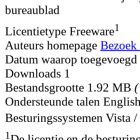
bureaublad
1
Licentietype
Freeware
Auteurs homepage
Bezoek 
Datum waarop toegevoegd
Downloads
1
Bestandsgrootte
1.92 MB
Ondersteunde talen
Englis
Besturingssystemen
Vista 
1
De licentie en de besturin