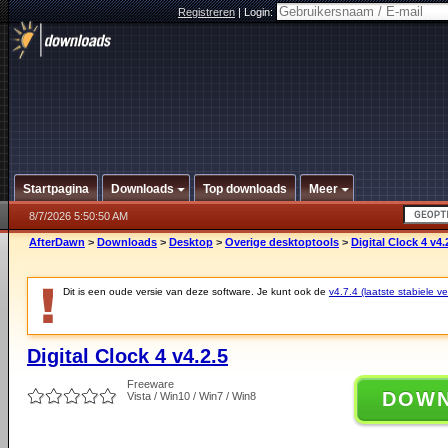
Registreren
|
Login:
Startpagina
Downloads
Top downloads
Meer
8/7/2026 5:50:50 AM
AfterDawn
>
Downloads
>
Desktop
>
Overige desktoptools
>
Digital Clock 4 v4.
Dit is een oude versie van deze software. Je kunt ook de
v4.7.4 (laatste stabiele ve
Digital Clock 4 v4.2.5
Freeware
DOW
Vista / Win10 / Win7 / Win8