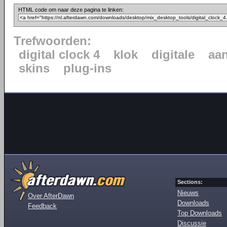
HTML code om naar deze pagina te linken:
Trefwoorden:
digital clock 4
klok
digitale
aa
skins
plug-ins
Sections:
Nieuws
Over AfterDawn
Downloads
Feedback
Top Downloads
Discussie