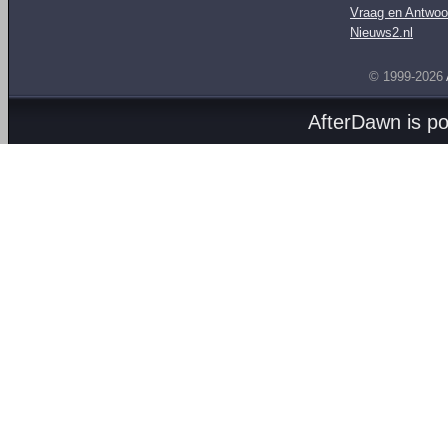
Vraag en Antwoo
Nieuws2.nl
© 1999-2026
AfterDawn is p