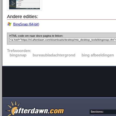
Andere edities:
BingSnap (64-bit)
HTML code om naar deze pagina te linken:
Trefwoorden:
bingsnap
bureaubladachtergrond
bing afbeeldingen
Sections: