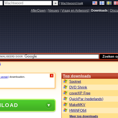
|
Wachtwoord kwijt
AfterDawn
|
Nieuws
|
Vraag en Antwoord
|
Downloads
|
Discu
1
Top downloads
X
 versie)
downloaden.
Spotnet
DVD Shrink
coverXP Free
QuickPar (nederlands)
NLOAD
MakeMKV
HWiNFO64
Meer top downloads