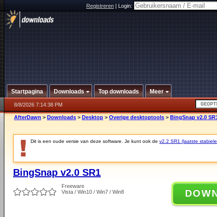
Registreren
|
Login:
Startpagina
Downloads
Top downloads
Meer
8/8/2026 7:14:38 PM
AfterDawn
>
Downloads
>
Desktop
>
Overige desktoptools
>
BingSnap v2.0 SR
Dit is een oude versie van deze software. Je kunt ook de
v2.2 SR1 (laatste stabiele
BingSnap v2.0 SR1
Freeware
DOW
Vista / Win10 / Win7 / Win8