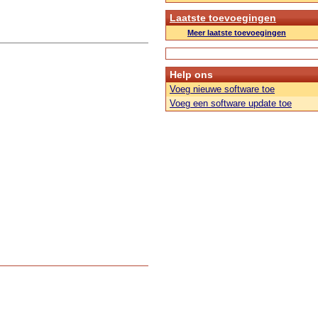
Laatste toevoegingen
Meer laatste toevoegingen
Help ons
Voeg nieuwe software toe
Voeg een software update toe