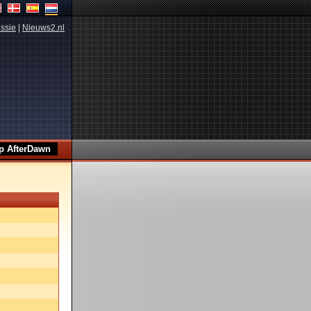
ssie
|
Nieuws2.nl