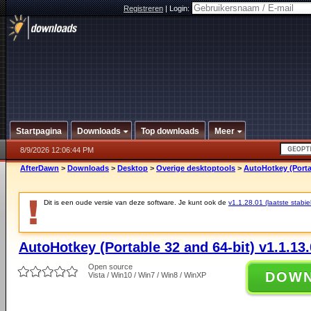
Registreren
|
Login:
Startpagina
Downloads
Top downloads
Meer
8/9/2026 12:06:44 PM
AfterDawn
>
Downloads
>
Desktop
>
Overige desktoptools
>
AutoHotkey (Portab
Dit is een oude versie van deze software. Je kunt ook de
v1.1.28.01 (laatste stabie
AutoHotkey (Portable 32 and 64-bit) v1.1.13
Open source
DOW
Vista / Win10 / Win7 / Win8 / WinXP