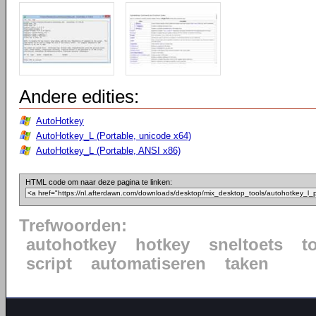
Andere edities:
AutoHotkey
AutoHotkey_L (Portable, unicode x64)
AutoHotkey_L (Portable, ANSI x86)
HTML code om naar deze pagina te linken:
Trefwoorden:
autohotkey
hotkey
sneltoets
t
script
automatiseren
taken