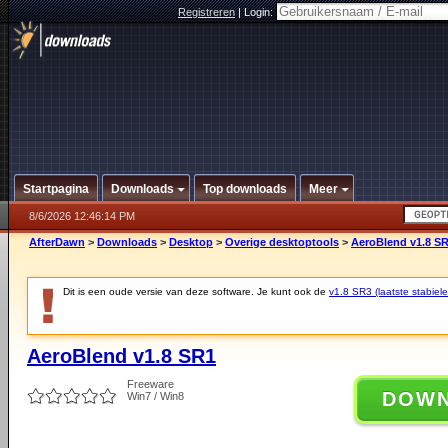
Registreren
|
Login:
Startpagina
Downloads
Top downloads
Meer
8/6/2026 12:46:14 PM
AfterDawn
>
Downloads
>
Desktop
>
Overige desktoptools
>
AeroBlend v1.8 S
Dit is een oude versie van deze software. Je kunt ook de
v1.8 SR3 (laatste stabiele
AeroBlend v1.8 SR1
Freeware
DOW
Win7 / Win8