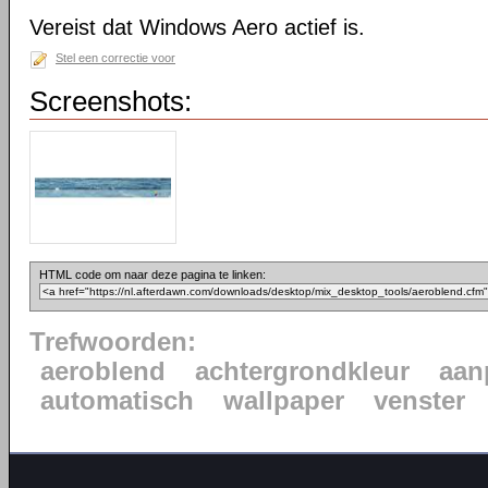
Vereist dat Windows Aero actief is.
Stel een correctie voor
Screenshots:
HTML code om naar deze pagina te linken:
Trefwoorden:
aeroblend
achtergrondkleur
aan
automatisch
wallpaper
venster