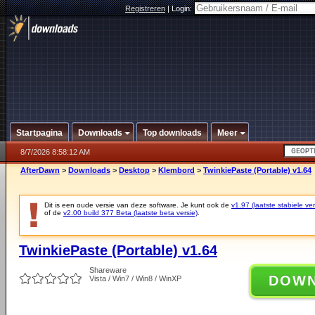
Registreren
|
Login:
Startpagina
Downloads
Top downloads
Meer
8/7/2026 8:58:12 AM
AfterDawn
>
Downloads
>
Desktop
>
Klembord
>
TwinkiePaste (Portable) v1.64
Dit is een oude versie van deze software. Je kunt ook de
v1.97 (laatste stabiele ver
of de
v2.00 build 377 Beta (laatste beta versie)
.
TwinkiePaste (Portable) v1.64
Shareware
DOW
Vista / Win7 / Win8 / WinXP