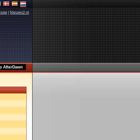
ssie
|
Nieuws2.nl