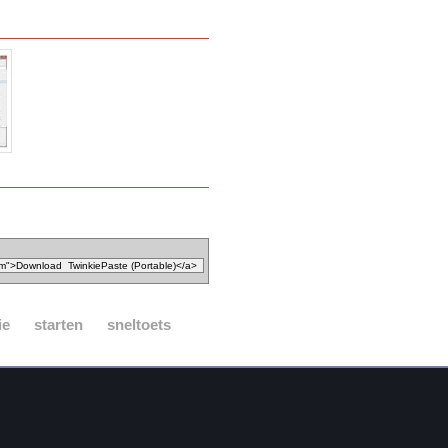
ie
starten
sneltoets