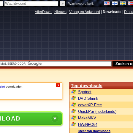
|
Wachtwoord kwijt
AfterDawn
|
Nieuws
|
Vraag en Antwoord
|
Downloads
|
Discu
Top downloads
X
sie)
downloaden.
Spotnet
DVD Shrink
coverXP Free
QuickPar (nederlands)
NLOAD
MakeMKV
HWiNFO64
Meer top downloads