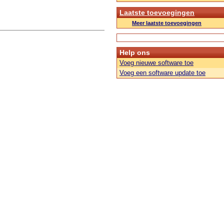
Laatste toevoegingen
Meer laatste toevoegingen
Help ons
Voeg nieuwe software toe
Voeg een software update toe