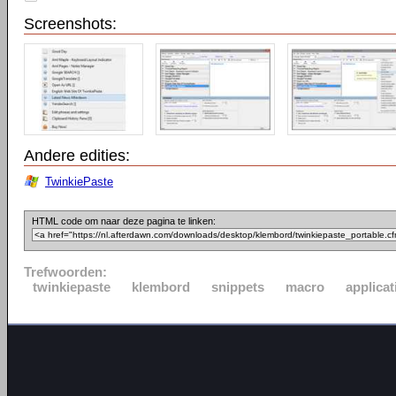
Screenshots:
Andere edities:
TwinkiePaste
HTML code om naar deze pagina te linken:
Trefwoorden:
twinkiepaste
klembord
snippets
macro
applicat