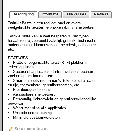
Beschrijving
Informatie
Alle versies
Reviews
TwinkiePaste
is een tool om snel en overal
veelgebruikte teksten te plakken d.m.v. sneltoetsen.
TwinkiePaste kan je veel besparen bij het typen!
Ideaal voor bijvoorbeeld zakelijk gebruik, technische
ondersteuning, klantenservice, helpdesk, call center
etc.
FEATURES
Platte of opgemaakte tekst (RTF) plakken in
iedere applicatie.
Supersnel applicaties starten, websites openen,
zoeken op het internet, etc.
Smart snippets met macro's: tekstselectie, datum
en tijd, toetsenbord, gebruikersnamen, etc.
Klembordgeschiedenis.
Aanpasbare sneltoetsen.
Eenvoudig, lichtgewicht en gebruikersvriendelijke
bewerker
Werkt met bijna alle applicaties.
Unicode ondersteuning.
Minimale systeemvereisten
Stel een correctie voor