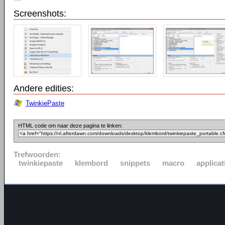
Screenshots:
Andere edities:
TwinkiePaste
HTML code om naar deze pagina te linken:
Trefwoorden:
twinkiepaste
klembord
snippets
macro
applicat