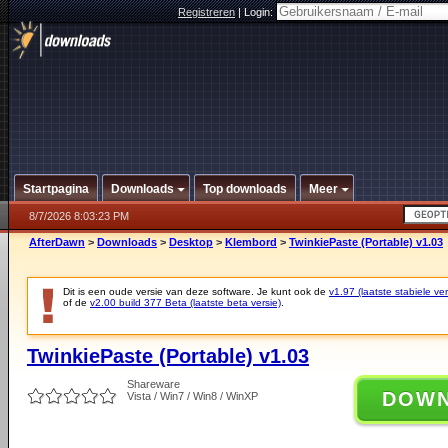
Registreren
|
Login:
Startpagina
Downloads
Top downloads
Meer
8/7/2026 8:03:23 PM
AfterDawn
>
Downloads
>
Desktop
>
Klembord
>
TwinkiePaste (Portable) v1.03
Dit is een oude versie van deze software. Je kunt ook de
v1.97 (laatste stabiele ver
of de
v2.00 build 377 Beta (laatste beta versie)
.
TwinkiePaste (Portable) v1.03
Shareware
DOW
Vista / Win7 / Win8 / WinXP