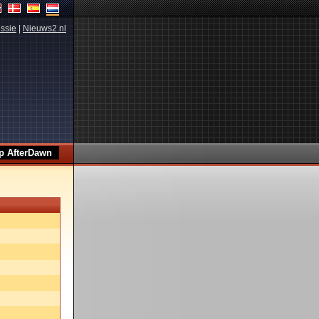
ssie
|
Nieuws2.nl