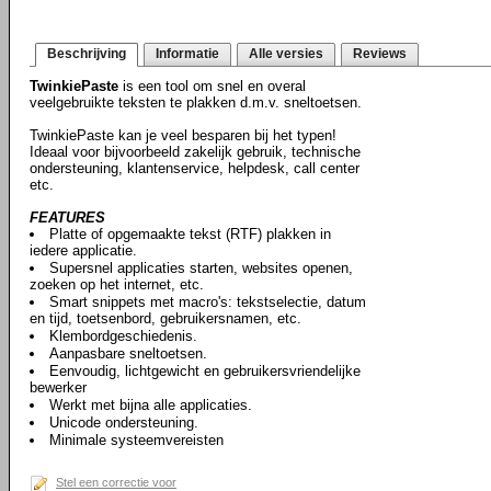
Beschrijving
Informatie
Alle versies
Reviews
TwinkiePaste
is een tool om snel en overal
veelgebruikte teksten te plakken d.m.v. sneltoetsen.
TwinkiePaste kan je veel besparen bij het typen!
Ideaal voor bijvoorbeeld zakelijk gebruik, technische
ondersteuning, klantenservice, helpdesk, call center
etc.
FEATURES
Platte of opgemaakte tekst (RTF) plakken in
iedere applicatie.
Supersnel applicaties starten, websites openen,
zoeken op het internet, etc.
Smart snippets met macro's: tekstselectie, datum
en tijd, toetsenbord, gebruikersnamen, etc.
Klembordgeschiedenis.
Aanpasbare sneltoetsen.
Eenvoudig, lichtgewicht en gebruikersvriendelijke
bewerker
Werkt met bijna alle applicaties.
Unicode ondersteuning.
Minimale systeemvereisten
Stel een correctie voor