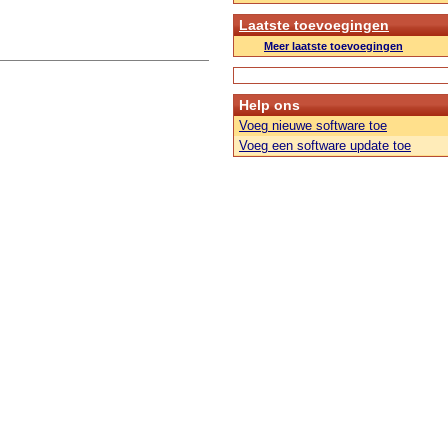
Laatste toevoegingen
Meer laatste toevoegingen
Help ons
Voeg nieuwe software toe
Voeg een software update toe