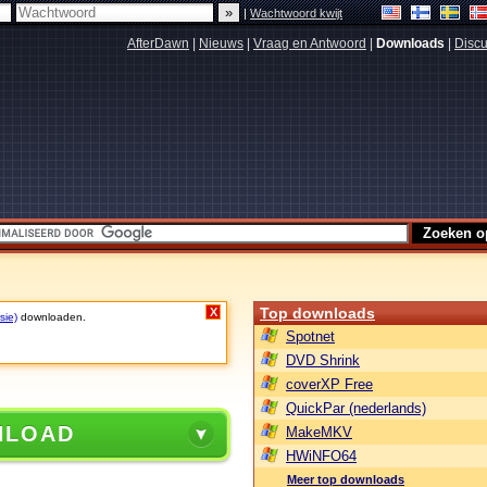
|
Wachtwoord kwijt
AfterDawn
|
Nieuws
|
Vraag en Antwoord
|
Downloads
|
Discu
Top downloads
X
sie)
downloaden.
Spotnet
DVD Shrink
coverXP Free
QuickPar (nederlands)
NLOAD
MakeMKV
HWiNFO64
Meer top downloads