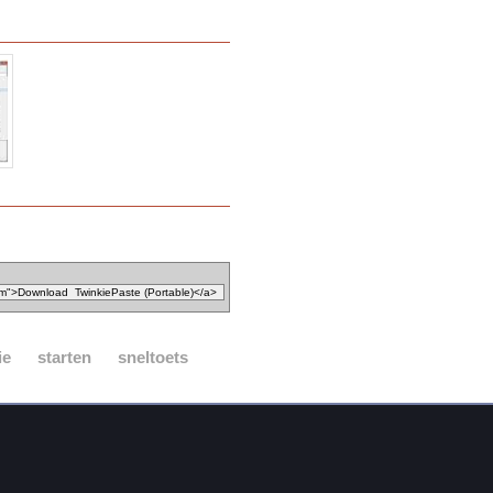
ie
starten
sneltoets