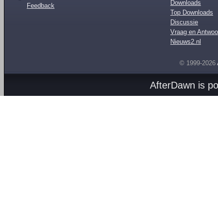
Downloads
Feedback
Top Downloads
Discussie
Vraag en Antwoo
Nieuws2.nl
© 1999-2026
AfterDawn is p