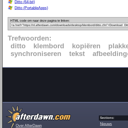
Ditto (64-bit)
Ditto (PortableApps)
HTML code om naar deze pagina te linken:
Trefwoorden:
ditto
klembord
kopiëren
plakk
synchroniseren
tekst
afbeeldin
Sections:
Nieuws
Over AfterDawn