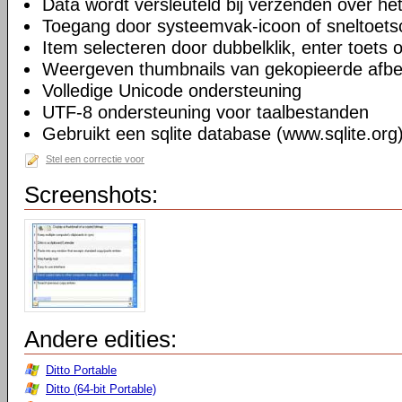
Data wordt versleuteld bij verzenden over he
Toegang door systeemvak-icoon of sneltoets
Item selecteren door dubbelklik, enter toets 
Weergeven thumbnails van gekopieerde afbeel
Volledige Unicode ondersteuning
UTF-8 ondersteuning voor taalbestanden
Gebruikt een sqlite database (www.sqlite.org
Stel een correctie voor
Screenshots:
Andere edities:
Ditto Portable
Ditto (64-bit Portable)