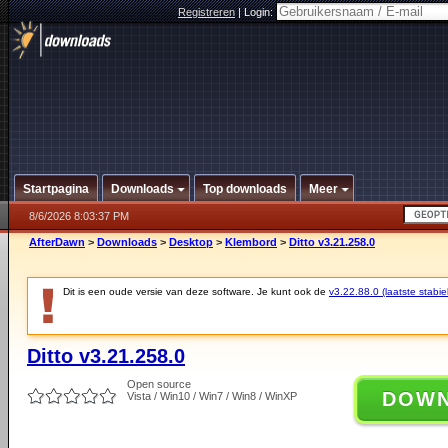
Registreren
|
Login:
Startpagina
Downloads
Top downloads
Meer
8/6/2026 8:03:37 PM
AfterDawn
>
Downloads
>
Desktop
>
Klembord
>
Ditto v3.21.258.0
Dit is een oude versie van deze software. Je kunt ook de
v3.22.88.0 (laatste stabie
Ditto v3.21.258.0
Open source
DOW
Vista / Win10 / Win7 / Win8 / WinXP