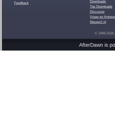
Downloads
Feedback
Top Downloads
Discussie
Vraag en Antwoo
Nieuws2.nl
© 1999-2026
AfterDawn is p