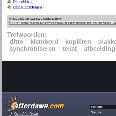
Ditto (64-bit)
Ditto (PortableApps)
HTML code om naar deze pagina te linken:
Trefwoorden:
ditto
klembord
kopiëren
plakk
synchroniseren
tekst
afbeeldin
Sections:
Nieuws
Over AfterDawn