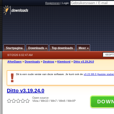
Registreren
|
Login:
Startpagina
Downloads
Top downloads
Meer
8/7/2026 6:02:47 AM
AfterDawn
>
Downloads
>
Desktop
>
Klembord
>
Ditto v3.19.24.0
Dit is een oude versie van deze software. Je kunt ook de
v3.22.88.0 (laatste stabie
Ditto v3.19.24.0
Open source
DOW
Vista / Win10 / Win7 / Win8 / WinXP