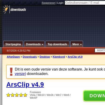
Registreren
|
Login:
Startpagina
Downloads
Top downloads
Meer
8/7/2026 4:29:52 PM
AfterDawn
>
Downloads
>
Desktop
>
Klembord
>
ArsClip v4.9
Dit is een oude versie van deze software. Je kunt ook
versie)
downloaden.
ArsClip v4.9
Freeware
DOW
Vista / Win10 / Win2k / Win7 / Win8 /
WinXP