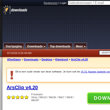
Registreren
|
Login:
Startpagina
Downloads
Top downloads
Meer
8/7/2026 8:26:48 AM
AfterDawn
>
Downloads
>
Desktop
>
Klembord
>
ArsClip v4.20
Dit is een oude versie van deze software. Je kunt ook de
v5.31 (laatste stabiele ver
ArsClip v4.20
Freeware
DOW
Vista / Win10 / Win2k / Win7 / Win8 /
WinXP