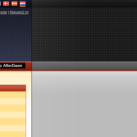
ssie
|
Nieuws2.nl