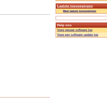
Laatste toevoegingen
Meer laatste toevoegingen
Help ons
Voeg nieuwe software toe
Voeg een software update toe