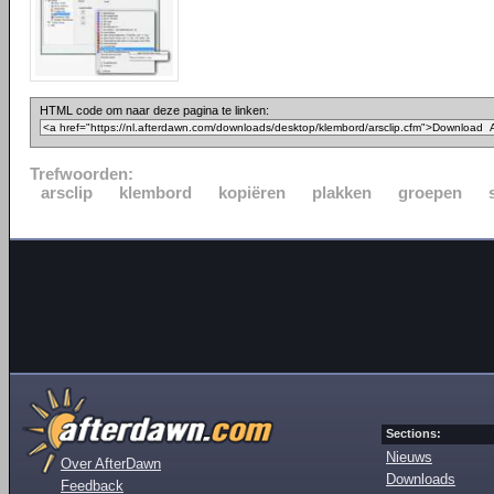
HTML code om naar deze pagina te linken:
Trefwoorden:
arsclip
klembord
kopiëren
plakken
groepen
Sections:
Nieuws
Over AfterDawn
Downloads
Feedback