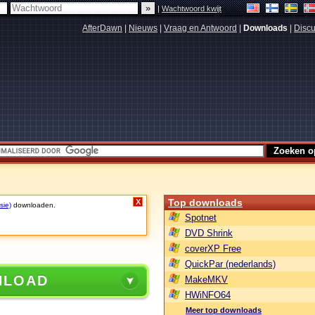
|
Wachtwoord kwijt
AfterDawn
|
Nieuws
|
Vraag en Antwoord
|
Downloads
|
Discu
Top downloads
X
sie)
downloaden.
Spotnet
DVD Shrink
coverXP Free
QuickPar (nederlands)
NLOAD
MakeMKV
HWiNFO64
Meer top downloads