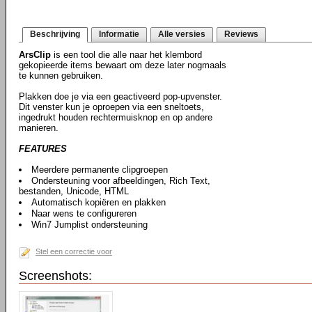
Beschrijving
Informatie
Alle versies
Reviews
ArsClip
is een tool die alle naar het klembord
gekopieerde items bewaart om deze later nogmaals
te kunnen gebruiken.
Plakken doe je via een geactiveerd pop-upvenster.
Dit venster kun je oproepen via een sneltoets,
ingedrukt houden rechtermuisknop en op andere
manieren.
FEATURES
Meerdere permanente clipgroepen
Ondersteuning voor afbeeldingen, Rich Text,
bestanden, Unicode, HTML
Automatisch kopiëren en plakken
Naar wens te configureren
Win7 Jumplist ondersteuning
Stel een correctie voor
Screenshots: