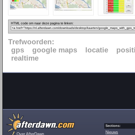
HTML code om naar deze pagina te linken:
Trefwoorden:
gps
google maps
locatie
posit
realtime
Sections:
Nieuws
Over AfterDawn