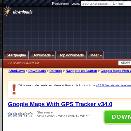
Registreren
|
Login:
Startpagina
Downloads
Top downloads
Meer
8/10/2026 9:49:02 AM
AfterDawn
>
Downloads
>
Desktop
>
Navigatie en kaarten
>
Google Maps With G
Dit is een oude versie van deze software. Je kunt ook de
v43.0 (laatste stabiele ver
Google Maps With GPS Tracker v34.0
Shareware
DOW
Vista / Win2k / Win7 / WinNT / WinXP