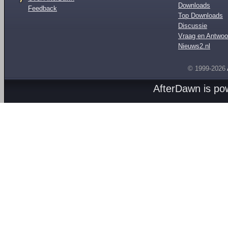
Downloads
Feedback
Top Downloads
Discussie
Vraag en Antwoo
Nieuws2.nl
© 1999-2026
AfterDawn is p