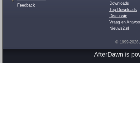
Downloads
Feedback
Top Downloads
Discussie
Vraag en Antwoo
Nieuws2.nl
© 1999-2026
AfterDawn is p