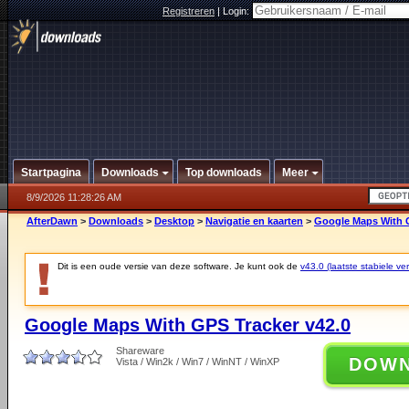
Registreren
|
Login:
Startpagina
Downloads
Top downloads
Meer
8/9/2026 11:28:26 AM
AfterDawn
>
Downloads
>
Desktop
>
Navigatie en kaarten
>
Google Maps With G
Dit is een oude versie van deze software. Je kunt ook de
v43.0 (laatste stabiele ver
Google Maps With GPS Tracker v42.0
Shareware
DOW
Vista / Win2k / Win7 / WinNT / WinXP