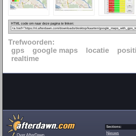
HTML code om naar deze pagina te linken:
Trefwoorden:
gps
google maps
locatie
posit
realtime
Sections:
Nieuws
Over AfterDawn