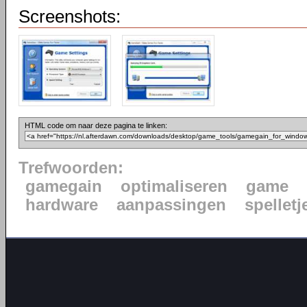
Screenshots:
HTML code om naar deze pagina te linken:
Trefwoorden:
gamegain
optimaliseren
game
hardware
aanpassingen
spelletj