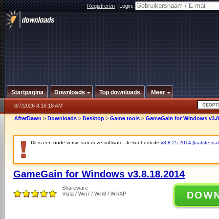
Registreren
|
Login:
Startpagina
Downloads
Top downloads
Meer
8/7/2026 4:16:18 AM
AfterDawn
>
Downloads
>
Desktop
>
Game tools
>
GameGain for Windows v3.8
Dit is een oude versie van deze software. Je kunt ook de
v3.8.25.2014 (laatste stab
GameGain for Windows v3.8.18.2014
Shareware
DOW
Vista / Win7 / Win8 / WinXP