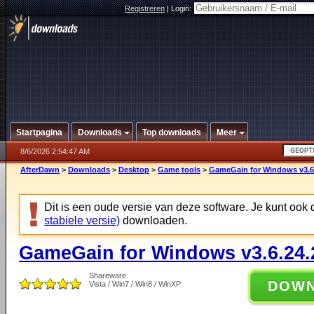
Registreren
|
Login:
Startpagina
Downloads
Top downloads
Meer
8/6/2026 2:54:47 AM
AfterDawn
>
Downloads
>
Desktop
>
Game tools
>
GameGain for Windows v3.6
Dit is een oude versie van deze software. Je kunt ook
stabiele versie)
downloaden.
GameGain for Windows v3.6.24.
Shareware
DOW
Vista / Win7 / Win8 / WinXP