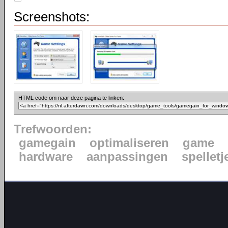
Screenshots:
HTML code om naar deze pagina te linken:
Trefwoorden:
gamegain
optimaliseren
game
hardware
aanpassingen
spelletj