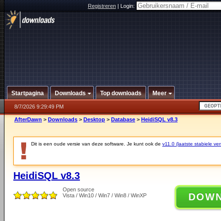
Registreren
|
Login:
Startpagina
Downloads
Top downloads
Meer
8/7/2026 9:29:49 PM
AfterDawn
>
Downloads
>
Desktop
>
Database
>
HeidiSQL v8.3
Dit is een oude versie van deze software. Je kunt ook de
v11.0 (laatste stabiele ver
HeidiSQL v8.3
Open source
DOW
Vista / Win10 / Win7 / Win8 / WinXP