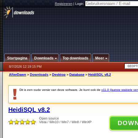
Registreren
|
Login:
Startpagina
Downloads
Top downloads
Meer
8/7/2026 12:19:15 PM
AfterDawn
>
Downloads
>
Desktop
>
Database
>
HeidiSQL v8.2
Dit is een oude versie van deze software. Je kunt ook de
v11.0 (laatste stabiele ver
HeidiSQL v8.2
Open source
DOW
Vista / Win10 / Win7 / Win8 / WinXP