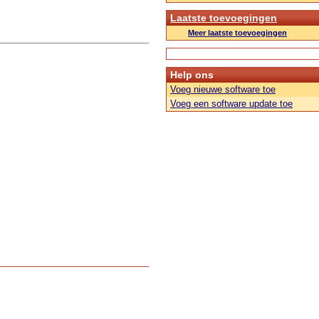
Laatste toevoegingen
Meer laatste toevoegingen
Help ons
Voeg nieuwe software toe
Voeg een software update toe