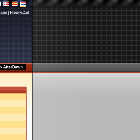
ssie
|
Nieuws2.nl