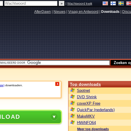
|
Wachtwoord kwijt
AfterDawn
|
Nieuws
|
Vraag en Antwoord
|
Downloads
|
Discu
Top downloads
X
sie)
downloaden.
Spotnet
DVD Shrink
coverXP Free
QuickPar (nederlands)
NLOAD
MakeMKV
HWiNFO64
Meer top downloads