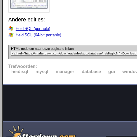
Andere edities:
HeidiSQL (portable)
HeidiSQL (64-bit portable)
HTML code om naar deze pagina te linken:
Trefwoorden:
heidisql
mysql
manager
database
gui
window