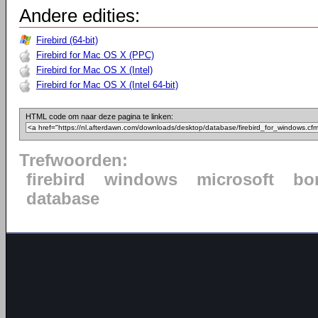
Andere edities:
Firebird (64-bit)
Firebird for Mac OS X (PPC)
Firebird for Mac OS X (Intel)
Firebird for Mac OS X (Intel 64-bit)
HTML code om naar deze pagina te linken:
Trefwoorden:
firebird
windows
microsoft
bo
database