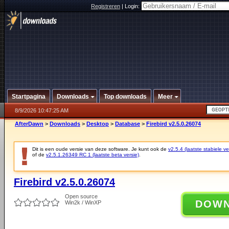
Registreren
|
Login:
Startpagina
Downloads
Top downloads
Meer
8/9/2026 10:47:25 AM
AfterDawn
>
Downloads
>
Desktop
>
Database
>
Firebird v2.5.0.26074
Dit is een oude versie van deze software. Je kunt ook de
v2.5.4 (laatste stabiele ve
of de
v2.5.1.26349 RC 1 (laatste beta versie)
.
Firebird v2.5.0.26074
Open source
DOW
Win2k / WinXP