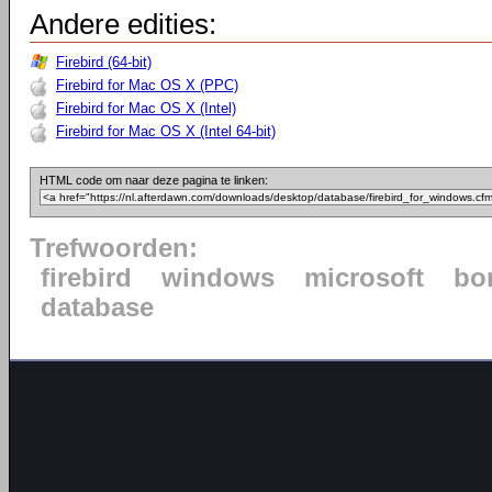
Andere edities:
Firebird (64-bit)
Firebird for Mac OS X (PPC)
Firebird for Mac OS X (Intel)
Firebird for Mac OS X (Intel 64-bit)
HTML code om naar deze pagina te linken:
Trefwoorden:
firebird
windows
microsoft
bo
database