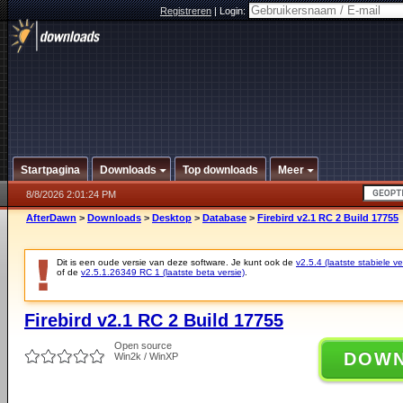
Registreren
|
Login:
Startpagina
Downloads
Top downloads
Meer
8/8/2026 2:01:24 PM
AfterDawn
>
Downloads
>
Desktop
>
Database
>
Firebird v2.1 RC 2 Build 17755
Dit is een oude versie van deze software. Je kunt ook de
v2.5.4 (laatste stabiele ve
of de
v2.5.1.26349 RC 1 (laatste beta versie)
.
Firebird v2.1 RC 2 Build 17755
Open source
DOW
Win2k / WinXP