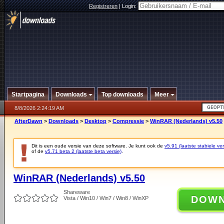
Registreren
|
Login:
Startpagina
Downloads
Top downloads
Meer
8/8/2026 2:24:19 AM
AfterDawn
>
Downloads
>
Desktop
>
Compressie
>
WinRAR (Nederlands) v5.50
Dit is een oude versie van deze software. Je kunt ook de
v5.91 (laatste stabiele ver
of de
v5.71 beta 2 (laatste beta versie)
.
WinRAR (Nederlands) v5.50
Shareware
DOW
Vista / Win10 / Win7 / Win8 / WinXP