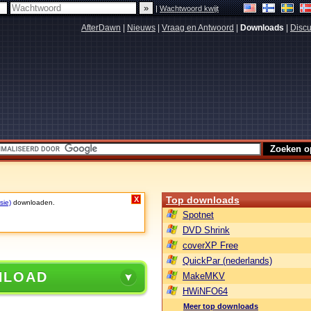
|
Wachtwoord kwijt
AfterDawn
|
Nieuws
|
Vraag en Antwoord
|
Downloads
|
Discu
Top downloads
X
sie)
downloaden.
Spotnet
DVD Shrink
coverXP Free
QuickPar (nederlands)
NLOAD
MakeMKV
HWiNFO64
Meer top downloads