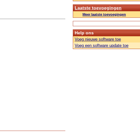
Laatste toevoegingen
Meer laatste toevoegingen
Help ons
Voeg nieuwe software toe
Voeg een software update toe