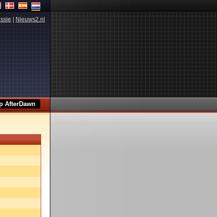
ssie
|
Nieuws2.nl