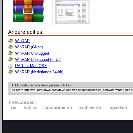
Andere edities:
WinRAR
WinRAR (64-bit)
WinRAR Unplugged
WinRAR Unplugged for U3
RAR for Mac OSX
WinRAR (Nederlands 64-bit)
HTML code om naar deze pagina te linken:
Trefwoorden:
rar
winrar
comprimeren
archiveren
inpakken