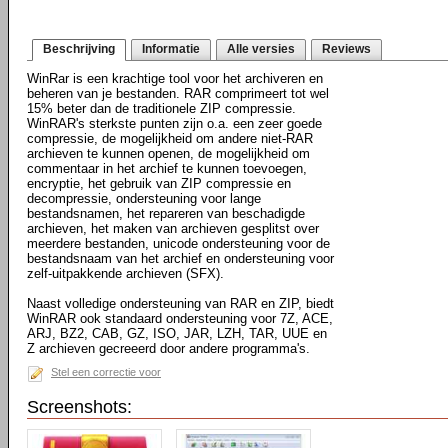
Beschrijving
Informatie
Alle versies
Reviews
WinRar is een krachtige tool voor het archiveren en
beheren van je bestanden. RAR comprimeert tot wel
15% beter dan de traditionele ZIP compressie.
WinRAR's sterkste punten zijn o.a. een zeer goede
compressie, de mogelijkheid om andere niet-RAR
archieven te kunnen openen, de mogelijkheid om
commentaar in het archief te kunnen toevoegen,
encryptie, het gebruik van ZIP compressie en
decompressie, ondersteuning voor lange
bestandsnamen, het repareren van beschadigde
archieven, het maken van archieven gesplitst over
meerdere bestanden, unicode ondersteuning voor de
bestandsnaam van het archief en ondersteuning voor
zelf-uitpakkende archieven (SFX).
Naast volledige ondersteuning van RAR en ZIP, biedt
WinRAR ook standaard ondersteuning voor 7Z, ACE,
ARJ, BZ2, CAB, GZ, ISO, JAR, LZH, TAR, UUE en
Z archieven gecreeerd door andere programma's.
Stel een correctie voor
Screenshots: