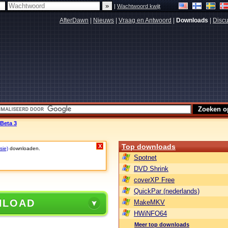
|
Wachtwoord kwijt
AfterDawn
|
Nieuws
|
Vraag en Antwoord
|
Downloads
|
Discu
Beta 3
Top downloads
X
sie)
downloaden.
Spotnet
DVD Shrink
coverXP Free
QuickPar (nederlands)
NLOAD
MakeMKV
HWiNFO64
Meer top downloads