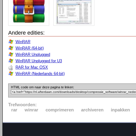
Andere edities:
WinRAR
WinRAR (64-bit)
WinRAR Unplugged
WinRAR Unplugged for U3
RAR for Mac OSX
WinRAR (Nederlands 64-bit)
HTML code om naar deze pagina te linken:
Trefwoorden:
rar
winrar
comprimeren
archiveren
inpakken