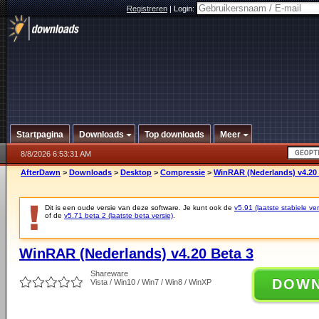
Registreren
|
Login:
Startpagina
Downloads
Top downloads
Meer
8/8/2026 6:53:31 AM
AfterDawn
>
Downloads
>
Desktop
>
Compressie
>
WinRAR (Nederlands) v4.20 
Dit is een oude versie van deze software. Je kunt ook de
v5.91 (laatste stabiele ver
of de
v5.71 beta 2 (laatste beta versie)
.
WinRAR (Nederlands) v4.20 Beta 3
Shareware
DOW
Vista / Win10 / Win7 / Win8 / WinXP