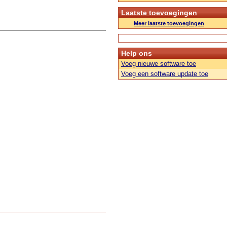
Laatste toevoegingen
Meer laatste toevoegingen
Help ons
Voeg nieuwe software toe
Voeg een software update toe