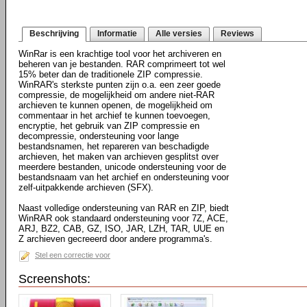
Beschrijving
Informatie
Alle versies
Reviews
WinRar is een krachtige tool voor het archiveren en
beheren van je bestanden. RAR comprimeert tot wel
15% beter dan de traditionele ZIP compressie.
WinRAR's sterkste punten zijn o.a. een zeer goede
compressie, de mogelijkheid om andere niet-RAR
archieven te kunnen openen, de mogelijkheid om
commentaar in het archief te kunnen toevoegen,
encryptie, het gebruik van ZIP compressie en
decompressie, ondersteuning voor lange
bestandsnamen, het repareren van beschadigde
archieven, het maken van archieven gesplitst over
meerdere bestanden, unicode ondersteuning voor de
bestandsnaam van het archief en ondersteuning voor
zelf-uitpakkende archieven (SFX).
Naast volledige ondersteuning van RAR en ZIP, biedt
WinRAR ook standaard ondersteuning voor 7Z, ACE,
ARJ, BZ2, CAB, GZ, ISO, JAR, LZH, TAR, UUE en
Z archieven gecreeerd door andere programma's.
Stel een correctie voor
Screenshots: