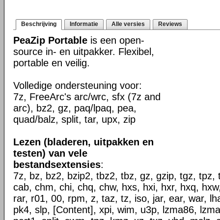
Beschrijving
Informatie
Alle versies
Reviews
PeaZip Portable
is een open-
source in- en uitpakker. Flexibel,
portable en veilig.
Volledige ondersteuning voor:
7z, FreeArc's arc/wrc, sfx (7z and
arc), bz2, gz, paq/lpaq, pea,
quad/balz, split, tar, upx, zip
Lezen (bladeren, uitpakken en
testen) van vele
bestandsextensies
:
7z, bz, bz2, bzip2, tbz2, tbz, gz, gzip, tgz, tpz, 
cab, chm, chi, chq, chw, hxs, hxi, hxr, hxq, hxw, l
rar, r01, 00, rpm, z, taz, tz, iso, jar, ear, war, l
pk4, slp, [Content], xpi, wim, u3p, lzma86, lzma