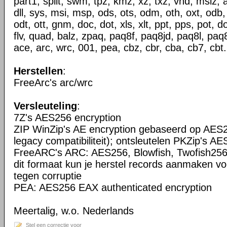
part1, split, swm, tpz, kmz, xz, txz, vhd, mslz, 
dll, sys, msi, msp, ods, ots, odm, oth, oxt, odb,
odt, ott, gnm, doc, dot, xls, xlt, ppt, pps, pot, do
flv, quad, balz, zpaq, paq8f, paq8jd, paq8l, paq
ace, arc, wrc, 001, pea, cbz, cbr, cba, cb7, cbt.
Herstellen
:
FreeArc's arc/wrc
Versleuteling
:
7Z's AES256 encryption
ZIP WinZip's AE encryption gebaseerd op AES2
legacy compatibiliteit); ontsleutelen PKZip's AE
FreeARC's ARC: AES256, Blowfish, Twofish256
dit formaat kun je herstel records aanmaken vo
tegen corruptie
PEA: AES256 EAX authenticated encryption
Meertalig, w.o. Nederlands
Stel een correctie voor