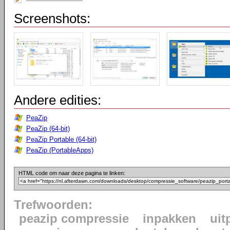
Screenshots:
Andere edities:
PeaZip
PeaZip (64-bit)
PeaZip Portable (64-bit)
PeaZip (PortableApps)
HTML code om naar deze pagina te linken:
Trefwoorden:
peazip compressie
inpakken
uit