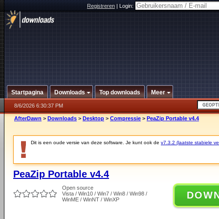
Registreren
|
Login:
Startpagina
Downloads
Top downloads
Meer
8/6/2026 6:30:37 PM
AfterDawn
>
Downloads
>
Desktop
>
Compressie
>
PeaZip Portable v4.4
Dit is een oude versie van deze software. Je kunt ook de
v7.3.2 (laatste stabiele ve
PeaZip Portable v4.4
Open source
DOW
Vista / Win10 / Win7 / Win8 / Win98 /
WinME / WinNT / WinXP