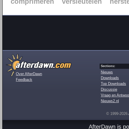
comprimeren
versleutelen
herst
Sections:
Nieuws
Over AfterDawn
Downloads
Feedback
Top Downloads
Discussie
Vraag en Antwoo
Nieuws2.nl
© 1999-2026
AfterDawn is p