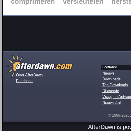
comprimeren
versleutelen
herst
Sections:
Nieuws
Over AfterDawn
Downloads
Feedback
Top Downloads
Discussie
Vraag en Antwoo
Nieuws2.nl
© 1999-2026
AfterDawn is p