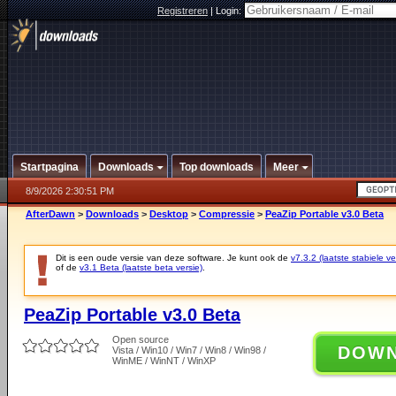
Registreren
|
Login:
Startpagina
Downloads
Top downloads
Meer
8/9/2026 2:30:51 PM
AfterDawn
>
Downloads
>
Desktop
>
Compressie
>
PeaZip Portable v3.0 Beta
Dit is een oude versie van deze software. Je kunt ook de
v7.3.2 (laatste stabiele ve
of de
v3.1 Beta (laatste beta versie)
.
PeaZip Portable v3.0 Beta
Open source
DOW
Vista / Win10 / Win7 / Win8 / Win98 /
WinME / WinNT / WinXP