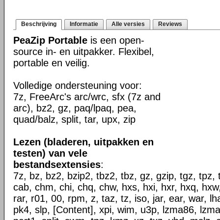
Beschrijving
Informatie
Alle versies
Reviews
PeaZip Portable
is een open-
source in- en uitpakker. Flexibel,
portable en veilig.
Volledige ondersteuning voor:
7z, FreeArc's arc/wrc, sfx (7z and
arc), bz2, gz, paq/lpaq, pea,
quad/balz, split, tar, upx, zip
Lezen (bladeren, uitpakken en
testen) van vele
bestandsextensies
:
7z, bz, bz2, bzip2, tbz2, tbz, gz, gzip, tgz, tpz, 
cab, chm, chi, chq, chw, hxs, hxi, hxr, hxq, hxw, l
rar, r01, 00, rpm, z, taz, tz, iso, jar, ear, war, l
pk4, slp, [Content], xpi, wim, u3p, lzma86, lzma