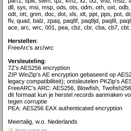
part1, split, swm, tpz, kmz, xz, txz, vhd, mslz, 
dll, sys, msi, msp, ods, ots, odm, oth, oxt, odb,
odt, ott, gnm, doc, dot, xls, xlt, ppt, pps, pot, do
flv, quad, balz, zpaq, paq8f, paq8jd, paq8l, paq
ace, arc, wrc, 001, pea, cbz, cbr, cba, cb7, cbt.
Herstellen
:
FreeArc's arc/wrc
Versleuteling
:
7Z's AES256 encryption
ZIP WinZip's AE encryption gebaseerd op AES2
legacy compatibiliteit); ontsleutelen PKZip's AE
FreeARC's ARC: AES256, Blowfish, Twofish256
dit formaat kun je herstel records aanmaken vo
tegen corruptie
PEA: AES256 EAX authenticated encryption
Meertalig, w.o. Nederlands
Stel een correctie voor