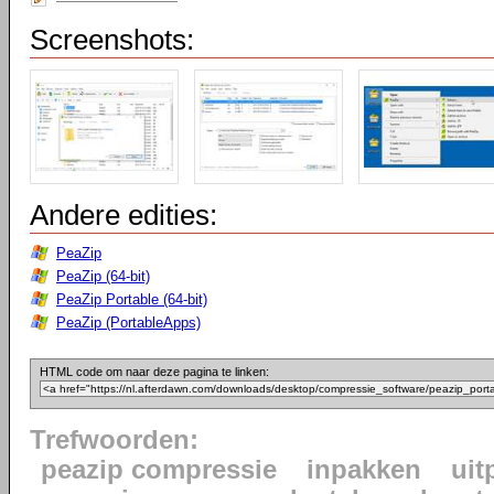
Screenshots:
Andere edities:
PeaZip
PeaZip (64-bit)
PeaZip Portable (64-bit)
PeaZip (PortableApps)
HTML code om naar deze pagina te linken:
Trefwoorden:
peazip compressie
inpakken
uit