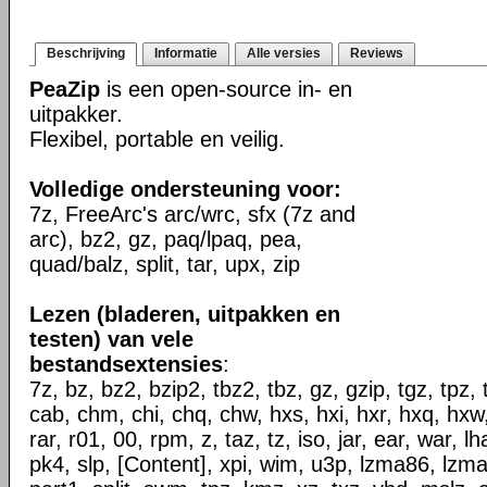
Beschrijving
Informatie
Alle versies
Reviews
PeaZip
is een open-source in- en
uitpakker.
Flexibel, portable en veilig.
Volledige ondersteuning voor:
7z, FreeArc's arc/wrc, sfx (7z and
arc), bz2, gz, paq/lpaq, pea,
quad/balz, split, tar, upx, zip
Lezen (bladeren, uitpakken en
testen) van vele
bestandsextensies
:
7z, bz, bz2, bzip2, tbz2, tbz, gz, gzip, tgz, tpz, 
cab, chm, chi, chq, chw, hxs, hxi, hxr, hxq, hxw, l
rar, r01, 00, rpm, z, taz, tz, iso, jar, ear, war, l
pk4, slp, [Content], xpi, wim, u3p, lzma86, lzma