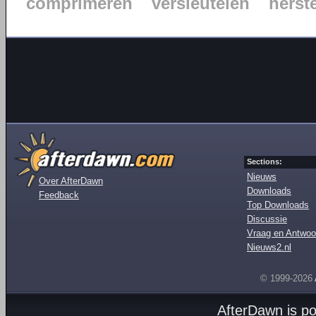
comprimeren
versleutelen
herst
Sections:
Nieuws
Over AfterDawn
Downloads
Feedback
Top Downloads
Discussie
Vraag en Antwoo
Nieuws2.nl
© 1999-2026
AfterDawn is p