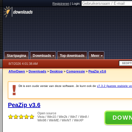
Registreren
|
Login:
Startpagina
Downloads
Top downloads
Meer
8/7/2026 4:01:38 AM
AfterDawn
>
Downloads
>
Desktop
>
Compressie
>
PeaZip v3.6
Dit is een oude versie van deze software. Je kunt ook de
v7.3.2 (laatste stabiele ve
PeaZip v3.6
Open source
DOW
Vista / Win10 / Win2k / Win7 / Win8 /
Win98 / WinME / WinNT / WinXP