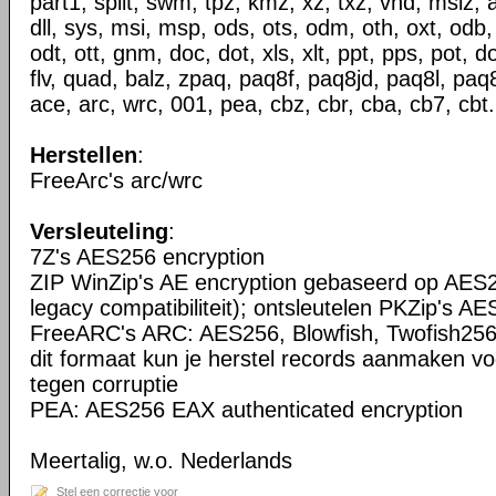
part1, split, swm, tpz, kmz, xz, txz, vhd, mslz, 
dll, sys, msi, msp, ods, ots, odm, oth, oxt, odb,
odt, ott, gnm, doc, dot, xls, xlt, ppt, pps, pot, do
flv, quad, balz, zpaq, paq8f, paq8jd, paq8l, paq
ace, arc, wrc, 001, pea, cbz, cbr, cba, cb7, cbt.
Herstellen
:
FreeArc's arc/wrc
Versleuteling
:
7Z's AES256 encryption
ZIP WinZip's AE encryption gebaseerd op AES2
legacy compatibiliteit); ontsleutelen PKZip's AE
FreeARC's ARC: AES256, Blowfish, Twofish256
dit formaat kun je herstel records aanmaken vo
tegen corruptie
PEA: AES256 EAX authenticated encryption
Meertalig, w.o. Nederlands
Stel een correctie voor