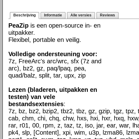
Beschrijving
Informatie
Alle versies
Reviews
PeaZip
is een open-source in- en
uitpakker.
Flexibel, portable en veilig.
Volledige ondersteuning voor:
7z, FreeArc's arc/wrc, sfx (7z and
arc), bz2, gz, paq/lpaq, pea,
quad/balz, split, tar, upx, zip
Lezen (bladeren, uitpakken en
testen) van vele
bestandsextensies
:
7z, bz, bz2, bzip2, tbz2, tbz, gz, gzip, tgz, tpz, 
cab, chm, chi, chq, chw, hxs, hxi, hxr, hxq, hxw, l
rar, r01, 00, rpm, z, taz, tz, iso, jar, ear, war, l
pk4, slp, [Content], xpi, wim, u3p, lzma86, lzma