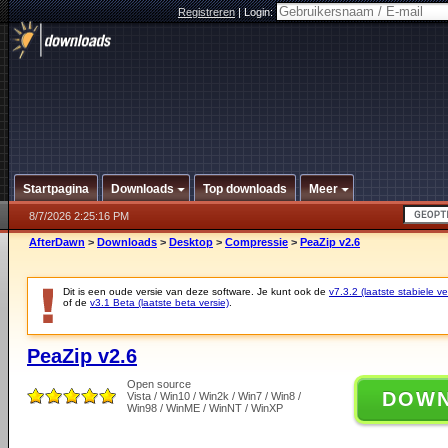
Registreren
|
Login:
Startpagina
Downloads
Top downloads
Meer
8/7/2026 2:25:16 PM
AfterDawn
>
Downloads
>
Desktop
>
Compressie
>
PeaZip v2.6
Dit is een oude versie van deze software. Je kunt ook de
v7.3.2 (laatste stabiele ve
of de
v3.1 Beta (laatste beta versie)
.
PeaZip v2.6
Open source
DOW
Vista / Win10 / Win2k / Win7 / Win8 /
Win98 / WinME / WinNT / WinXP