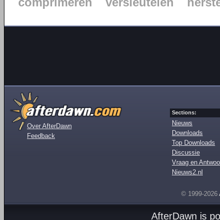
comprimeren
versleutelen
herst
Sections:
Nieuws
Over AfterDawn
Downloads
Feedback
Top Downloads
Discussie
Vraag en Antwoo
Nieuws2.nl
© 1999-2026
AfterDawn is p