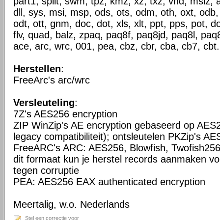
part1, split, swm, tpz, kmz, xz, txz, vhd, mslz, 
dll, sys, msi, msp, ods, ots, odm, oth, oxt, odb,
odt, ott, gnm, doc, dot, xls, xlt, ppt, pps, pot, do
flv, quad, balz, zpaq, paq8f, paq8jd, paq8l, paq
ace, arc, wrc, 001, pea, cbz, cbr, cba, cb7, cbt.
Herstellen
:
FreeArc's arc/wrc
Versleuteling
:
7Z's AES256 encryption
ZIP WinZip's AE encryption gebaseerd op AES2
legacy compatibiliteit); ontsleutelen PKZip's AE
FreeARC's ARC: AES256, Blowfish, Twofish256
dit formaat kun je herstel records aanmaken vo
tegen corruptie
PEA: AES256 EAX authenticated encryption
Meertalig, w.o. Nederlands
Stel een correctie voor