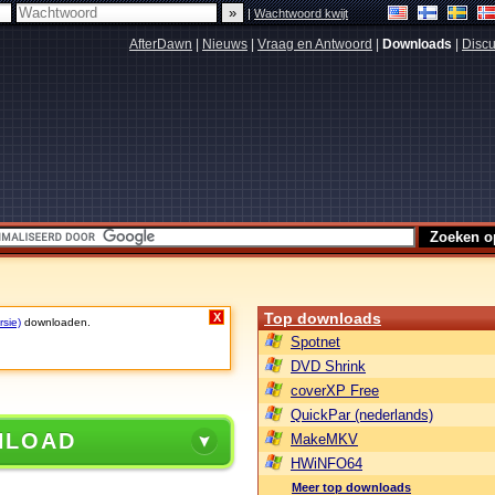
|
Wachtwoord kwijt
AfterDawn
|
Nieuws
|
Vraag en Antwoord
|
Downloads
|
Discu
Top downloads
X
rsie)
downloaden.
Spotnet
DVD Shrink
coverXP Free
QuickPar (nederlands)
NLOAD
MakeMKV
HWiNFO64
Meer top downloads