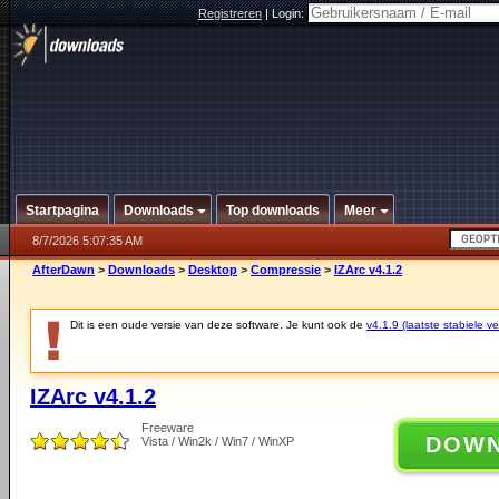
Registreren
|
Login:
Startpagina
Downloads
Top downloads
Meer
8/7/2026 5:07:35 AM
AfterDawn
>
Downloads
>
Desktop
>
Compressie
>
IZArc v4.1.2
Dit is een oude versie van deze software. Je kunt ook de
v4.1.9 (laatste stabiele ve
IZArc v4.1.2
Freeware
DOW
Vista / Win2k / Win7 / WinXP