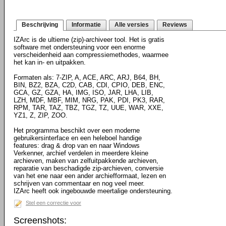
Beschrijving
Informatie
Alle versies
Reviews
IZArc is de ultieme (zip)-archiveer tool. Het is gratis
software met ondersteuning voor een enorme
verscheidenheid aan compressiemethodes, waarmee
het kan in- en uitpakken.
Formaten als: 7-ZIP, A, ACE, ARC, ARJ, B64, BH,
BIN, BZ2, BZA, C2D, CAB, CDI, CPIO, DEB, ENC,
GCA, GZ, GZA, HA, IMG, ISO, JAR, LHA, LIB,
LZH, MDF, MBF, MIM, NRG, PAK, PDI, PK3, RAR,
RPM, TAR, TAZ, TBZ, TGZ, TZ, UUE, WAR, XXE,
YZ1, Z, ZIP, ZOO.
Het programma beschikt over een moderne
gebruikersinterface en een heleboel handige
features: drag & drop van en naar Windows
Verkenner, archief verdelen in meerdere kleine
archieven, maken van zelfuitpakkende archieven,
reparatie van beschadigde zip-archieven, conversie
van het ene naar een ander archiefformaat, lezen en
schrijven van commentaar en nog veel meer.
IZArc heeft ook ingebouwde meertalige ondersteuning.
Stel een correctie voor
Screenshots: