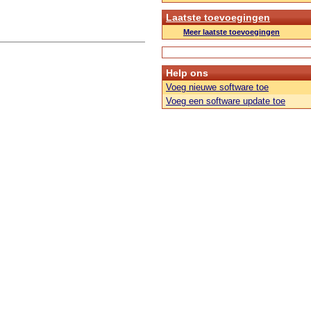
Laatste toevoegingen
Meer laatste toevoegingen
Help ons
Voeg nieuwe software toe
Voeg een software update toe