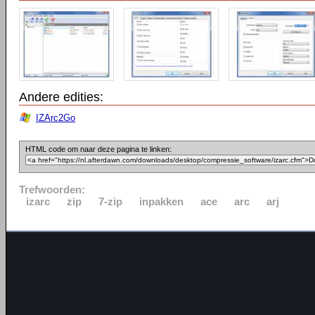
Andere edities:
IZArc2Go
HTML code om naar deze pagina te linken:
Trefwoorden:
izarc
zip
7-zip
inpakken
ace
arc
arj