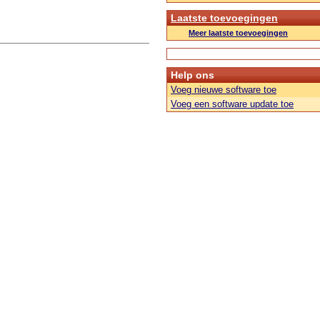
Laatste toevoegingen
Meer laatste toevoegingen
Help ons
Voeg nieuwe software toe
Voeg een software update toe