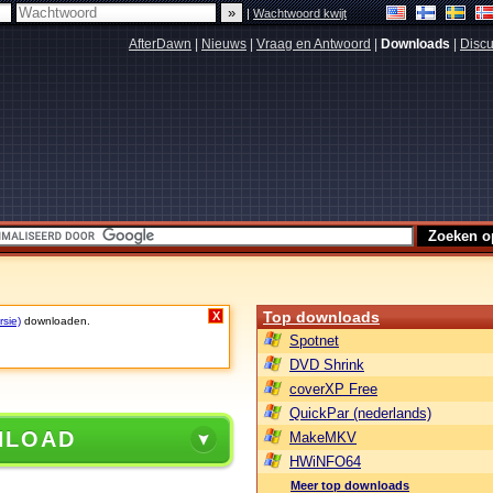
|
Wachtwoord kwijt
AfterDawn
|
Nieuws
|
Vraag en Antwoord
|
Downloads
|
Discu
Top downloads
X
rsie)
downloaden.
Spotnet
DVD Shrink
coverXP Free
QuickPar (nederlands)
NLOAD
MakeMKV
HWiNFO64
Meer top downloads