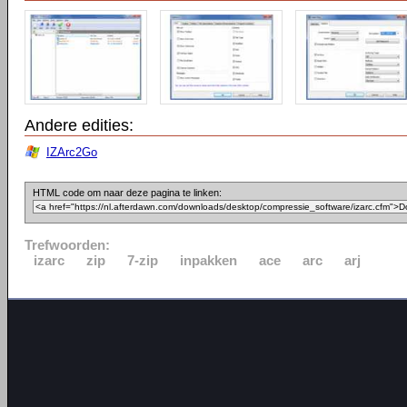
Andere edities:
IZArc2Go
HTML code om naar deze pagina te linken:
Trefwoorden:
izarc
zip
7-zip
inpakken
ace
arc
arj