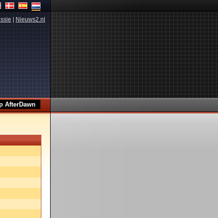
ssie
|
Nieuws2.nl