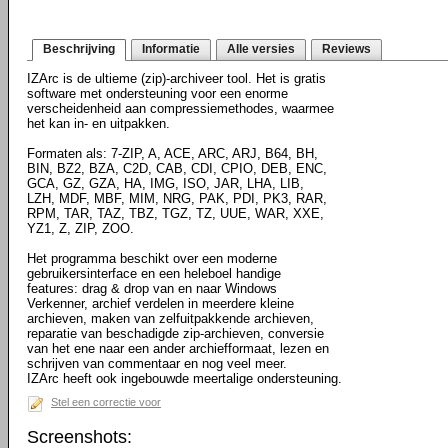
Beschrijving
Informatie
Alle versies
Reviews
IZArc is de ultieme (zip)-archiveer tool. Het is gratis
software met ondersteuning voor een enorme
verscheidenheid aan compressiemethodes, waarmee
het kan in- en uitpakken.
Formaten als: 7-ZIP, A, ACE, ARC, ARJ, B64, BH,
BIN, BZ2, BZA, C2D, CAB, CDI, CPIO, DEB, ENC,
GCA, GZ, GZA, HA, IMG, ISO, JAR, LHA, LIB,
LZH, MDF, MBF, MIM, NRG, PAK, PDI, PK3, RAR,
RPM, TAR, TAZ, TBZ, TGZ, TZ, UUE, WAR, XXE,
YZ1, Z, ZIP, ZOO.
Het programma beschikt over een moderne
gebruikersinterface en een heleboel handige
features: drag & drop van en naar Windows
Verkenner, archief verdelen in meerdere kleine
archieven, maken van zelfuitpakkende archieven,
reparatie van beschadigde zip-archieven, conversie
van het ene naar een ander archiefformaat, lezen en
schrijven van commentaar en nog veel meer.
IZArc heeft ook ingebouwde meertalige ondersteuning.
Stel een correctie voor
Screenshots: