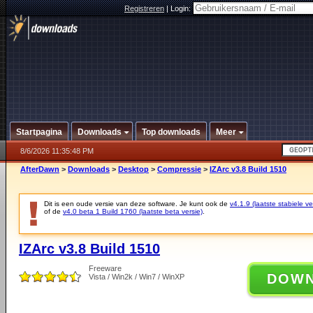
Registreren
|
Login:
Startpagina
Downloads
Top downloads
Meer
8/6/2026 11:35:48 PM
AfterDawn
>
Downloads
>
Desktop
>
Compressie
>
IZArc v3.8 Build 1510
Dit is een oude versie van deze software. Je kunt ook de
v4.1.9 (laatste stabiele ve
of de
v4.0 beta 1 Build 1760 (laatste beta versie)
.
IZArc v3.8 Build 1510
Freeware
DOW
Vista / Win2k / Win7 / WinXP