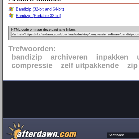
Bandizip (32-bit and 64-bit)
Bandizip (Portable 32-bit)
HTML code om naar deze pagina te linken:
Trefwoorden:
bandizip
archiveren
inpakken
compressie
zelf uitpakkende
zip
Sections: