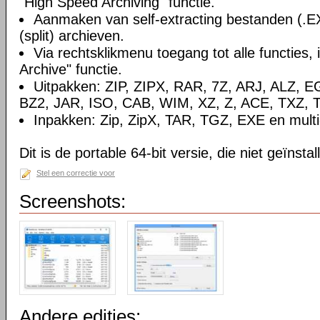
"High Speed Archiving" functie.
Aanmaken van self-extracting bestanden (.E
(split) archieven.
Via rechtsklikmenu toegang tot alle functies, 
Archive" functie.
Uitpakken: ZIP, ZIPX, RAR, 7Z, ARJ, ALZ, 
BZ2, JAR, ISO, CAB, WIM, XZ, Z, ACE, TXZ, 
Inpakken: Zip, ZipX, TAR, TGZ, EXE en multi-
Dit is de portable 64-bit versie, die niet geïnsta
Stel een correctie voor
Screenshots:
Andere edities: