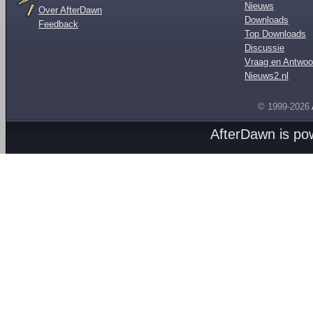
Nieuws
Over AfterDawn
Downloads
Feedback
Top Downloads
Discussie
Vraag en Antwoo
Nieuws2.nl
© 1999-2026
AfterDawn is p