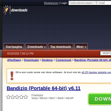
Registreren
|
Login:
Startpagina
Downloads
Top downloads
Meer
8/10/2026 7:58:12 PM
AfterDawn
>
Downloads
>
Desktop
>
Compressie
>
Bandizip (Portable 64-bit) v
Dit is een oude versie van deze software. Je kunt ook de
v6.25 (laatste stabiele ver
Bandizip (Portable 64-bit) v6.11
Freeware
DOW
Vista / Win10 / Win7 / Win8 / WinXP